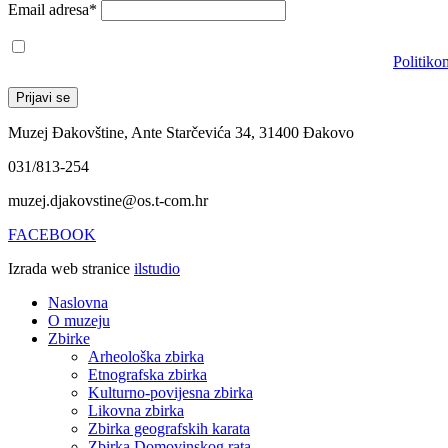
Email adresa*
Prihvaćam da će se email adresa koristiti u skladu s našom
Politiko
Muzej Đakovštine, Ante Starčevića 34, 31400 Đakovo
031/813-254
muzej.djakovstine@os.t-com.hr
FACEBOOK
Izrada web stranice
ilstudio
Naslovna
O muzeju
Zbirke
Arheološka zbirka
Etnografska zbirka
Kulturno-povijesna zbirka
Likovna zbirka
Zbirka geografskih karata
Zbirka Domovinskog rata