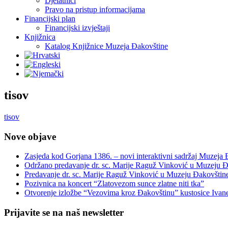
Djelatnici
Pravo na pristup informacijama
Financijski plan
Financijski izvještaji
Knjižnica
Katalog Knjižnice Muzeja Đakovštine
tisov
tisov
Nove objave
Zasjeda kod Gorjana 1386. – novi interaktivni sadržaj Muzeja
Održano predavanje dr. sc. Marije Raguž Vinković u Muzeju Đ
Predavanje dr. sc. Marije Raguž Vinković u Muzeju Đakovštin
Pozivnica na koncert “Zlatovezom sunce zlatne niti tka”
Otvorenje izložbe “Vezovima kroz Đakovštinu” kustosice Ivan
Prijavite se na naš newsletter