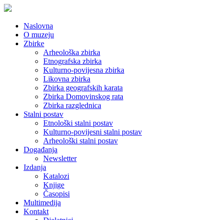
Naslovna
O muzeju
Zbirke
Arheološka zbirka
Etnografska zbirka
Kulturno-povijesna zbirka
Likovna zbirka
Zbirka geografskih karata
Zbirka Domovinskog rata
Zbirka razglednica
Stalni postav
Etnološki stalni postav
Kulturno-povijesni stalni postav
Arheološki stalni postav
Događanja
Newsletter
Izdanja
Katalozi
Knjige
Časopisi
Multimedija
Kontakt