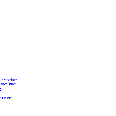
 Đakovštine
akovštine
e
e Dević