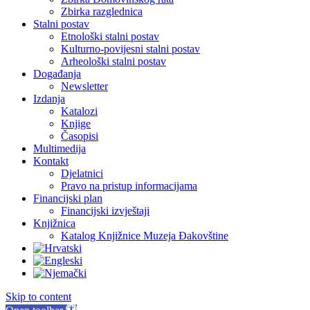
Zbirka razglednica
Stalni postav
Etnološki stalni postav
Kulturno-povijesni stalni postav
Arheološki stalni postav
Događanja
Newsletter
Izdanja
Katalozi
Knjige
Časopisi
Multimedija
Kontakt
Djelatnici
Pravo na pristup informacijama
Financijski plan
Financijski izvještaji
Knjižnica
Katalog Knjižnice Muzeja Đakovštine
Skip to content