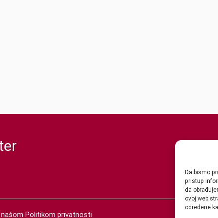
ter
Da bismo pru
pristup inf
da obrađujem
ovoj web str
određene kar
 s našom
Politikom privatnosti