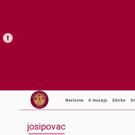
Open toolbar
Naslovna
O muzeju
Zbirke
St
josipovac