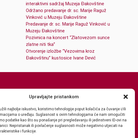
interaktivni sadržaj Muzeja Đakovštine
Održano predavanje dr. sc. Marije Raguž
Vinković u Muzeju Đakovštine
Predavanje dr. sc. Marije Raguž Vinković u
Muzeju Đakovštine
Pozivnica na koncert “Zlatovezom sunce
zlatne niti tka”
Otvorenje izložbe “Vezovima kroz
Đakovštinu” kustosice Ivane Dević
Upravljajte pristankom
žili najbolje iskustvo, koristimo tehnologije poput kolačića za čuvanje i/ili
ormacijama o uređaju. Suglasnost s ovim tehnologijama će nam omogućiti
o podatke kao što su ponašanje pri pregledavanju ili jedinstveni ID-ovi na
anici. Nepristanak ili povlačenje suglasnosti može negativno utjecati na
akteristike i funkcije.