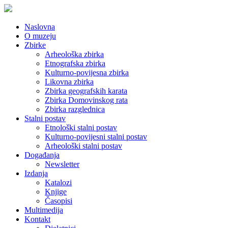
Naslovna
O muzeju
Zbirke
Arheološka zbirka
Etnografska zbirka
Kulturno-povijesna zbirka
Likovna zbirka
Zbirka geografskih karata
Zbirka Domovinskog rata
Zbirka razglednica
Stalni postav
Etnološki stalni postav
Kulturno-povijesni stalni postav
Arheološki stalni postav
Događanja
Newsletter
Izdanja
Katalozi
Knjige
Časopisi
Multimedija
Kontakt