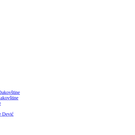
 Đakovštine
akovštine
e
e Dević