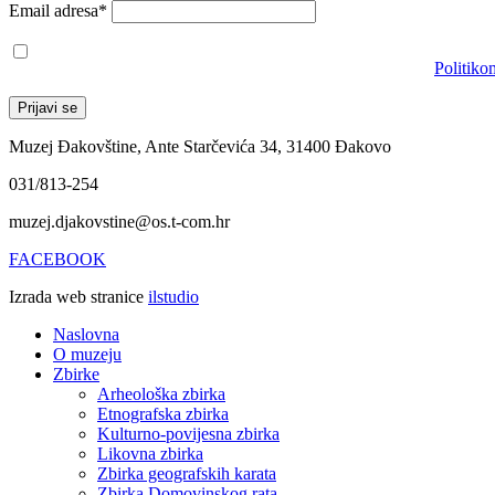
Email adresa*
Prihvaćam da će se email adresa koristiti u skladu s našom
Politiko
Muzej Đakovštine, Ante Starčevića 34, 31400 Đakovo
031/813-254
muzej.djakovstine@os.t-com.hr
FACEBOOK
Izrada web stranice
ilstudio
Naslovna
O muzeju
Zbirke
Arheološka zbirka
Etnografska zbirka
Kulturno-povijesna zbirka
Likovna zbirka
Zbirka geografskih karata
Zbirka Domovinskog rata