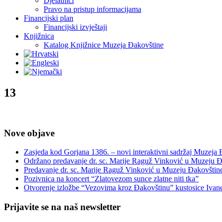
Djelatnici
Pravo na pristup informacijama
Financijski plan
Financijski izvještaji
Knjižnica
Katalog Knjižnice Muzeja Đakovštine
13
Nove objave
Zasjeda kod Gorjana 1386. – novi interaktivni sadržaj Muzeja
Održano predavanje dr. sc. Marije Raguž Vinković u Muzeju Đ
Predavanje dr. sc. Marije Raguž Vinković u Muzeju Đakovštin
Pozivnica na koncert “Zlatovezom sunce zlatne niti tka”
Otvorenje izložbe “Vezovima kroz Đakovštinu” kustosice Ivan
Prijavite se na naš newsletter