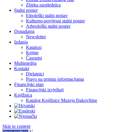
Zbirka razglednica
Stalni postav
Etnološki stalni postav
Kulturno-povijesni stalni postav
Arheološki stalni postav
Događanja
Newsletter
Izdanja
Katalozi
Knjige
Časopisi
Multimedija
Kontakt
Djelatnici
Pravo na pristup informacijama
Financijski plan
Financijski izvještaji
Knjižnica
Katalog Knjižnice Muzeja Đakovštine
Skip to content