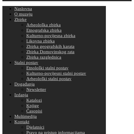
Naslovna
O muzeju
Zbirke
Arheološka zbirka
Etnografska zbirka
Kulturno-povijesna zbirka
Likovna zbirka
Zbirka geografskih karata
Zbirka Domovinskog rata
Zbirka razglednica
Stalni postav
Etnološki stalni postav
Kulturno-povijesni stalni postav
Arheološki stalni postav
Događanja
Newsletter
Izdanja
Katalozi
Knjige
Časopisi
Multimedija
Kontakt
Djelatnici
Pravo na pristup informacijama