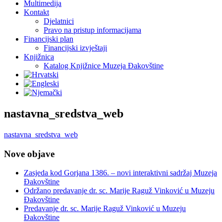
Multimedija
Kontakt
Djelatnici
Pravo na pristup informacijama
Financijski plan
Financijski izvještaji
Knjižnica
Katalog Knjižnice Muzeja Đakovštine
nastavna_sredstva_web
nastavna_sredstva_web
Nove objave
Zasjeda kod Gorjana 1386. – novi interaktivni sadržaj Muzeja
Đakovštine
Održano predavanje dr. sc. Marije Raguž Vinković u Muzeju
Đakovštine
Predavanje dr. sc. Marije Raguž Vinković u Muzeju
Đakovštine