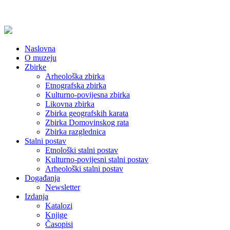
Naslovna
O muzeju
Zbirke
Arheološka zbirka
Etnografska zbirka
Kulturno-povijesna zbirka
Likovna zbirka
Zbirka geografskih karata
Zbirka Domovinskog rata
Zbirka razglednica
Stalni postav
Etnološki stalni postav
Kulturno-povijesni stalni postav
Arheološki stalni postav
Događanja
Newsletter
Izdanja
Katalozi
Knjige
Časopisi