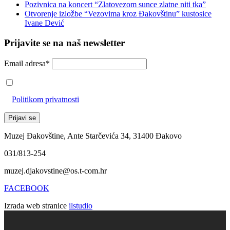
Pozivnica na koncert “Zlatovezom sunce zlatne niti tka”
Otvorenje izložbe “Vezovima kroz Đakovštinu” kustosice
Ivane Dević
Prijavite se na naš newsletter
Email adresa*
Prihvaćam da će se email adresa koristiti u skladu s našom
Politikom privatnosti
Muzej Đakovštine, Ante Starčevića 34, 31400 Đakovo
031/813-254
muzej.djakovstine@os.t-com.hr
FACEBOOK
Izrada web stranice
ilstudio