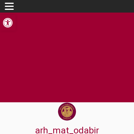
Open toolbar
arh_mat_odabir