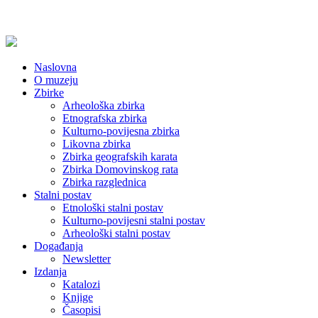
Naslovna
O muzeju
Zbirke
Arheološka zbirka
Etnografska zbirka
Kulturno-povijesna zbirka
Likovna zbirka
Zbirka geografskih karata
Zbirka Domovinskog rata
Zbirka razglednica
Stalni postav
Etnološki stalni postav
Kulturno-povijesni stalni postav
Arheološki stalni postav
Događanja
Newsletter
Izdanja
Katalozi
Knjige
Časopisi