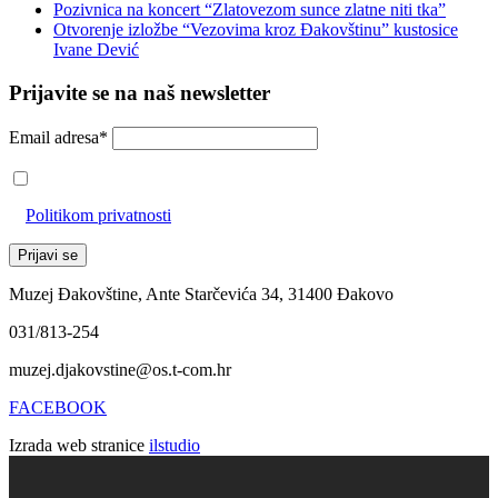
Pozivnica na koncert “Zlatovezom sunce zlatne niti tka”
Otvorenje izložbe “Vezovima kroz Đakovštinu” kustosice
Ivane Dević
Prijavite se na naš newsletter
Email adresa*
Prihvaćam da će se email adresa koristiti u skladu s našom
Politikom privatnosti
Muzej Đakovštine, Ante Starčevića 34, 31400 Đakovo
031/813-254
muzej.djakovstine@os.t-com.hr
FACEBOOK
Izrada web stranice
ilstudio