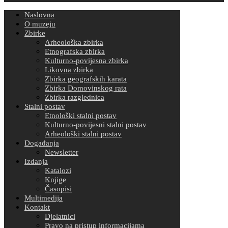
Naslovna
O muzeju
Zbirke
Arheološka zbirka
Etnografska zbirka
Kulturno-povijesna zbirka
Likovna zbirka
Zbirka geografskih karata
Zbirka Domovinskog rata
Zbirka razglednica
Stalni postav
Etnološki stalni postav
Kulturno-povijesni stalni postav
Arheološki stalni postav
Događanja
Newsletter
Izdanja
Katalozi
Knjige
Časopisi
Multimedija
Kontakt
Djelatnici
Pravo na pristup informacijama