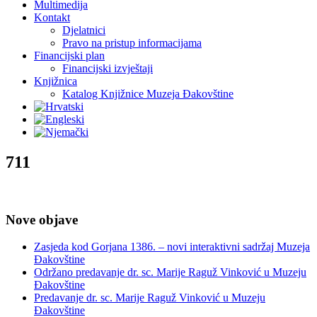
Multimedija
Kontakt
Djelatnici
Pravo na pristup informacijama
Financijski plan
Financijski izvještaji
Knjižnica
Katalog Knjižnice Muzeja Đakovštine
711
Nove objave
Zasjeda kod Gorjana 1386. – novi interaktivni sadržaj Muzeja
Đakovštine
Održano predavanje dr. sc. Marije Raguž Vinković u Muzeju
Đakovštine
Predavanje dr. sc. Marije Raguž Vinković u Muzeju
Đakovštine