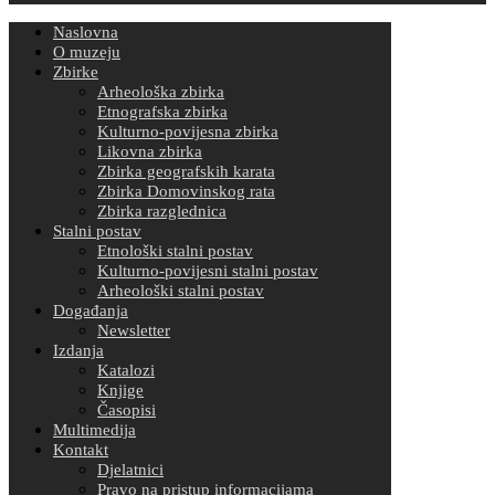
Naslovna
O muzeju
Zbirke
Arheološka zbirka
Etnografska zbirka
Kulturno-povijesna zbirka
Likovna zbirka
Zbirka geografskih karata
Zbirka Domovinskog rata
Zbirka razglednica
Stalni postav
Etnološki stalni postav
Kulturno-povijesni stalni postav
Arheološki stalni postav
Događanja
Newsletter
Izdanja
Katalozi
Knjige
Časopisi
Multimedija
Kontakt
Djelatnici
Pravo na pristup informacijama