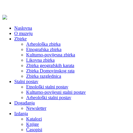
Naslovna
O muzeju
Zbirke
Arheološka zbirka
Etnografska zbirka
Kulturno-povijesna zbirka
Likovna zbirka
Zbirka geografskih karata
Zbirka Domovinskog rata
Zbirka razglednica
Stalni postav
Etnološki stalni postav
Kulturno-povijesni stalni postav
Arheološki stalni postav
Događanja
Newsletter
Izdanja
Katalozi
Knjige
Časopisi