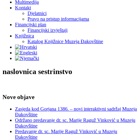
Multimedija
Kontakt
Djelatnici
Pravo na pristup informacijama
Financijski plan
Financijski izvještaji
Knjižnica
Katalog Knjižnice Muzeja Đakovštine
naslovnica sestrinstvo
Nove objave
Zasjeda kod Gorjana 1386. – novi interaktivni sadržaj Muzeja
Đakovštine
Održano predavanje dr. sc. Marije Raguž Vinković u Muzeju
Đakovštine
Predavanje dr. sc. Marije Raguž Vinković u Muzeju
Đakovštine