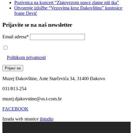
Pozivnica na koncert “Zlatovezom sunce zlatne niti tka”
Otvorenje izložbe “Vezovima kroz Đakovštinu” kustosice
Ivane Dević
Prijavite se na naš newsletter
Email adresa*
Prihvaćam da će se email adresa koristiti u skladu s našom
Politikom privatnosti
Muzej Đakovštine, Ante Starčevića 34, 31400 Đakovo
031/813-254
muzej.djakovstine@os.t-com.hr
FACEBOOK
Izrada web stranice
ilstudio