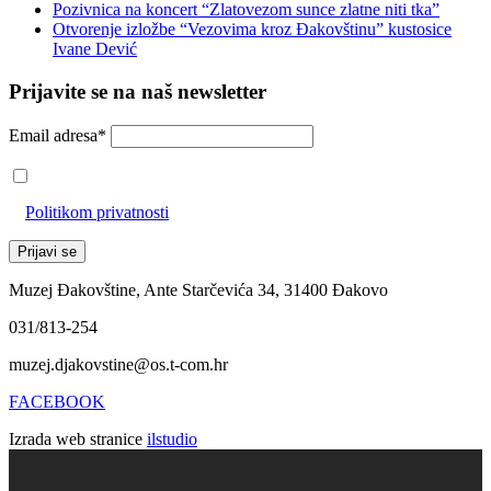
Pozivnica na koncert “Zlatovezom sunce zlatne niti tka”
Otvorenje izložbe “Vezovima kroz Đakovštinu” kustosice
Ivane Dević
Prijavite se na naš newsletter
Email adresa*
Prihvaćam da će se email adresa koristiti u skladu s našom
Politikom privatnosti
Muzej Đakovštine, Ante Starčevića 34, 31400 Đakovo
031/813-254
muzej.djakovstine@os.t-com.hr
FACEBOOK
Izrada web stranice
ilstudio