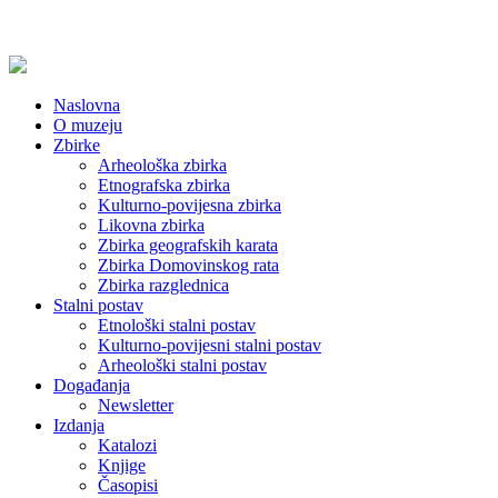
Naslovna
O muzeju
Zbirke
Arheološka zbirka
Etnografska zbirka
Kulturno-povijesna zbirka
Likovna zbirka
Zbirka geografskih karata
Zbirka Domovinskog rata
Zbirka razglednica
Stalni postav
Etnološki stalni postav
Kulturno-povijesni stalni postav
Arheološki stalni postav
Događanja
Newsletter
Izdanja
Katalozi
Knjige
Časopisi