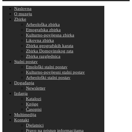
Naslovna
O muzeju
Zbirke
Arheološka zbirka
Etnografska zbirka
Kulturno-povijesna zbirka
Likovna zbirka
Zbirka geografskih karata
Zbirka Domovinskog rata
Zbirka razglednica
Stalni postav
Etnološki stalni postav
Kulturno-povijesni stalni postav
Arheološki stalni postav
Događanja
Newsletter
Izdanja
Katalozi
Knjige
Časopisi
Multimedija
Kontakt
Djelatnici
Pravo na pristup informacijama