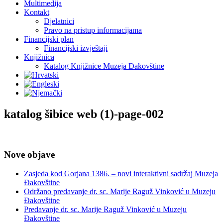
Multimedija
Kontakt
Djelatnici
Pravo na pristup informacijama
Financijski plan
Financijski izvještaji
Knjižnica
Katalog Knjižnice Muzeja Đakovštine
katalog šibice web (1)-page-002
Nove objave
Zasjeda kod Gorjana 1386. – novi interaktivni sadržaj Muzeja
Đakovštine
Održano predavanje dr. sc. Marije Raguž Vinković u Muzeju
Đakovštine
Predavanje dr. sc. Marije Raguž Vinković u Muzeju
Đakovštine