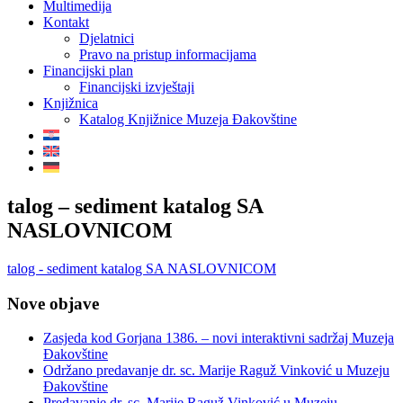
Multimedija
Kontakt
Djelatnici
Pravo na pristup informacijama
Financijski plan
Financijski izvještaji
Knjižnica
Katalog Knjižnice Muzeja Đakovštine
talog – sediment katalog SA
NASLOVNICOM
talog - sediment katalog SA NASLOVNICOM
Nove objave
Zasjeda kod Gorjana 1386. – novi interaktivni sadržaj Muzeja
Đakovštine
Održano predavanje dr. sc. Marije Raguž Vinković u Muzeju
Đakovštine
Predavanje dr. sc. Marije Raguž Vinković u Muzeju