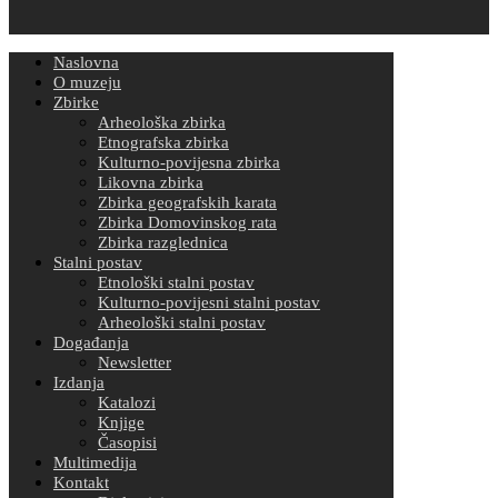
Naslovna
O muzeju
Zbirke
Arheološka zbirka
Etnografska zbirka
Kulturno-povijesna zbirka
Likovna zbirka
Zbirka geografskih karata
Zbirka Domovinskog rata
Zbirka razglednica
Stalni postav
Etnološki stalni postav
Kulturno-povijesni stalni postav
Arheološki stalni postav
Događanja
Newsletter
Izdanja
Katalozi
Knjige
Časopisi
Multimedija
Kontakt