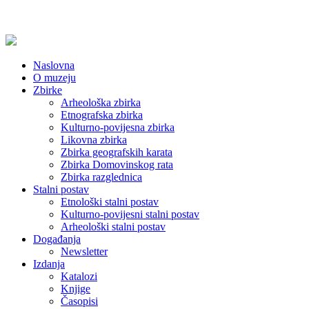
Naslovna
O muzeju
Zbirke
Arheološka zbirka
Etnografska zbirka
Kulturno-povijesna zbirka
Likovna zbirka
Zbirka geografskih karata
Zbirka Domovinskog rata
Zbirka razglednica
Stalni postav
Etnološki stalni postav
Kulturno-povijesni stalni postav
Arheološki stalni postav
Događanja
Newsletter
Izdanja
Katalozi
Knjige
Časopisi