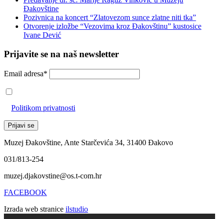
Đakovštine
Pozivnica na koncert “Zlatovezom sunce zlatne niti tka”
Otvorenje izložbe “Vezovima kroz Đakovštinu” kustosice
Ivane Dević
Prijavite se na naš newsletter
Email adresa*
Prihvaćam da će se email adresa koristiti u skladu s našom
Politikom privatnosti
Muzej Đakovštine, Ante Starčevića 34, 31400 Đakovo
031/813-254
muzej.djakovstine@os.t-com.hr
FACEBOOK
Izrada web stranice
ilstudio