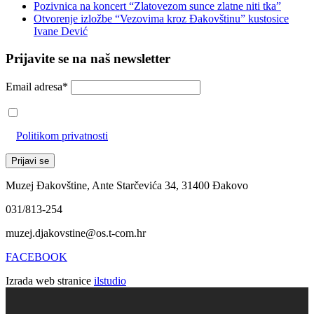
Pozivnica na koncert “Zlatovezom sunce zlatne niti tka”
Otvorenje izložbe “Vezovima kroz Đakovštinu” kustosice
Ivane Dević
Prijavite se na naš newsletter
Email adresa*
Prihvaćam da će se email adresa koristiti u skladu s našom
Politikom privatnosti
Muzej Đakovštine, Ante Starčevića 34, 31400 Đakovo
031/813-254
muzej.djakovstine@os.t-com.hr
FACEBOOK
Izrada web stranice
ilstudio