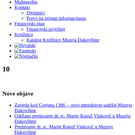
Multimedija
Kontakt
Djelatnici
Pravo na pristup informacijama
Financijski plan
Financijski izvještaji
Knjižnica
Katalog Knjižnice Muzeja Đakovštine
10
Nove objave
Zasjeda kod Gorjana 1386. – novi interaktivni sadržaj Muzeja
Đakovštine
Održano predavanje dr. sc. Marije Raguž Vinković u Muzeju
Đakovštine
Predavanje dr. sc. Marije Raguž Vinković u Muzeju
Đakovštine