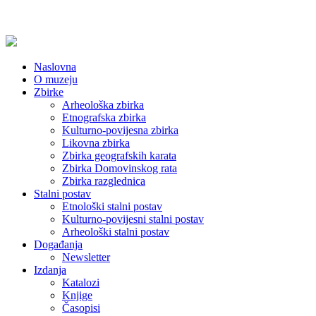
Naslovna
O muzeju
Zbirke
Arheološka zbirka
Etnografska zbirka
Kulturno-povijesna zbirka
Likovna zbirka
Zbirka geografskih karata
Zbirka Domovinskog rata
Zbirka razglednica
Stalni postav
Etnološki stalni postav
Kulturno-povijesni stalni postav
Arheološki stalni postav
Događanja
Newsletter
Izdanja
Katalozi
Knjige
Časopisi