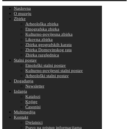
Naslovna
O muzeju
Zbirke
Arheološka zbirka
Etnografska zbirka
Kulturno-povijesna zbirka
Likovna zbirka
Zbirka geografskih karata
Zbirka Domovinskog rata
Zbirka razglednica
Stalni postav
Etnološki stalni postav
Kulturno-povijesni stalni postav
Arheološki stalni postav
Događanja
Newsletter
Izdanja
Katalozi
Knjige
Časopisi
Multimedija
Kontakt
Djelatnici
Pravo na pristup informacijama