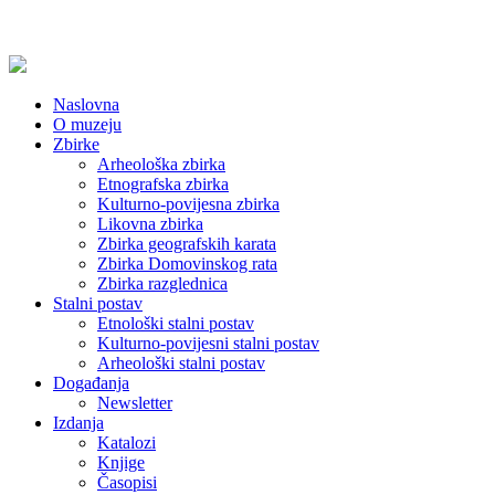
Naslovna
O muzeju
Zbirke
Arheološka zbirka
Etnografska zbirka
Kulturno-povijesna zbirka
Likovna zbirka
Zbirka geografskih karata
Zbirka Domovinskog rata
Zbirka razglednica
Stalni postav
Etnološki stalni postav
Kulturno-povijesni stalni postav
Arheološki stalni postav
Događanja
Newsletter
Izdanja
Katalozi
Knjige
Časopisi