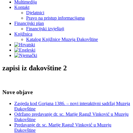
Multimedija
Kontakt
Djelatnici
Pravo na pristup informacijama
Financijski plan
Financijski izvještaji
Knjižnica
Katalog Knjižnice Muzeja Đakovštine
zapisi iz đakovštine 2
Nove objave
Zasjeda kod Gorjana 1386. – novi interaktivni sadržaj Muzeja
Đakovštine
Održano predavanje dr. sc. Marije Raguž Vinković u Muzeju
Đakovštine
Predavanje dr. sc. Marije Raguž Vinković u Muzeju
Đakovštine