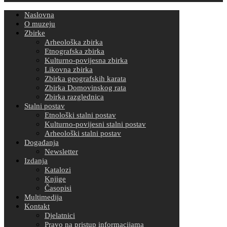
Naslovna
O muzeju
Zbirke
Arheološka zbirka
Etnografska zbirka
Kulturno-povijesna zbirka
Likovna zbirka
Zbirka geografskih karata
Zbirka Domovinskog rata
Zbirka razglednica
Stalni postav
Etnološki stalni postav
Kulturno-povijesni stalni postav
Arheološki stalni postav
Događanja
Newsletter
Izdanja
Katalozi
Knjige
Časopisi
Multimedija
Kontakt
Djelatnici
Pravo na pristup informacijama