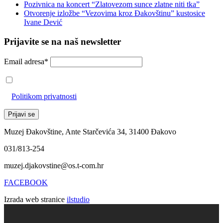
Pozivnica na koncert “Zlatovezom sunce zlatne niti tka”
Otvorenje izložbe “Vezovima kroz Đakovštinu” kustosice
Ivane Dević
Prijavite se na naš newsletter
Email adresa*
Prihvaćam da će se email adresa koristiti u skladu s našom
Politikom privatnosti
Muzej Đakovštine, Ante Starčevića 34, 31400 Đakovo
031/813-254
muzej.djakovstine@os.t-com.hr
FACEBOOK
Izrada web stranice
ilstudio