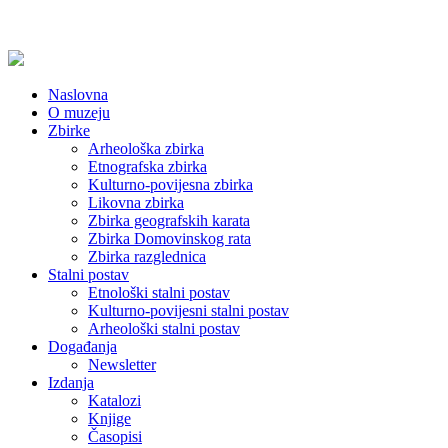
Naslovna
O muzeju
Zbirke
Arheološka zbirka
Etnografska zbirka
Kulturno-povijesna zbirka
Likovna zbirka
Zbirka geografskih karata
Zbirka Domovinskog rata
Zbirka razglednica
Stalni postav
Etnološki stalni postav
Kulturno-povijesni stalni postav
Arheološki stalni postav
Događanja
Newsletter
Izdanja
Katalozi
Knjige
Časopisi