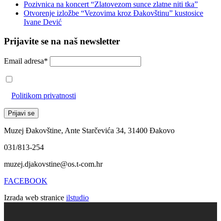
Pozivnica na koncert “Zlatovezom sunce zlatne niti tka”
Otvorenje izložbe “Vezovima kroz Đakovštinu” kustosice
Ivane Dević
Prijavite se na naš newsletter
Email adresa*
Prihvaćam da će se email adresa koristiti u skladu s našom
Politikom privatnosti
Muzej Đakovštine, Ante Starčevića 34, 31400 Đakovo
031/813-254
muzej.djakovstine@os.t-com.hr
FACEBOOK
Izrada web stranice
ilstudio