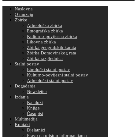
Naslovna
O muzeju
Zbirke
Arheološka zbirka
Etnografska zbirka
Kulturno-povijesna zbirka
Likovna zbirka
Zbirka geografskih karata
Zbirka Domovinskog rata
Zbirka razglednica
Stalni postav
Etnološki stalni postav
Kulturno-povijesni stalni postav
Arheološki stalni postav
Događanja
Newsletter
Izdanja
Katalozi
Knjige
Časopisi
Multimedija
Kontakt
Djelatnici
Pravo na pristup informacijama