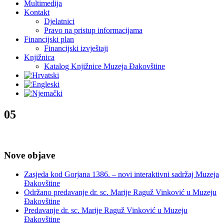
Multimedija
Kontakt
Djelatnici
Pravo na pristup informacijama
Financijski plan
Financijski izvještaji
Knjižnica
Katalog Knjižnice Muzeja Đakovštine
05
Nove objave
Zasjeda kod Gorjana 1386. – novi interaktivni sadržaj Muzeja
Đakovštine
Održano predavanje dr. sc. Marije Raguž Vinković u Muzeju
Đakovštine
Predavanje dr. sc. Marije Raguž Vinković u Muzeju
Đakovštine