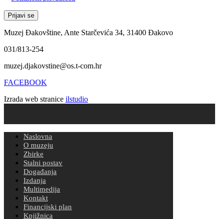
Muzej Đakovštine, Ante Starčevića 34, 31400 Đakovo
031/813-254
muzej.djakovstine@os.t-com.hr
FACEBOOK
Izrada web stranice
ilstudio
Naslovna
O muzeju
Zbirke
Stalni postav
Događanja
Izdanja
Multimedija
Kontakt
Financijski plan
Knjižnica