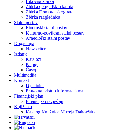
Likovna zbirka
Zbirka geografskih karata
Zbirka Domovinskog rata
Zbirka razglednica
Stalni postav
Etnološki stalni postav
Kulturno-povijesni stalni postav
Arheološki stalni postav
Događanja
Newsletter
Izdanja
Katalozi
Knjige
Časopisi
Multimedija
Kontakt
Djelatnici
Pravo na pristup informacijama
Financijski plan
Financijski izvještaji
Knjižnica
Katalog Knjižnice Muzeja Đakovštine