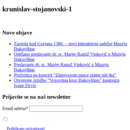
krunislav-stojanovski-1
Nove objave
Zasjeda kod Gorjana 1386. – novi interaktivni sadržaj Muzeja
Đakovštine
Održano predavanje dr. sc. Marije Raguž Vinković u Muzeju
Đakovštine
Predavanje dr. sc. Marije Raguž Vinković u Muzeju
Đakovštine
Pozivnica na koncert “Zlatovezom sunce zlatne niti tka”
Otvorenje izložbe “Vezovima kroz Đakovštinu” kustosice
Ivane Dević
Prijavite se na naš newsletter
Email adresa*
Prihvaćam da će se email adresa koristiti u skladu s našom
Politikom privatnosti