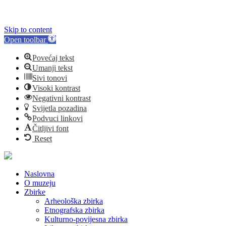
Skip to content
Open toolbar
Povećaj tekst
Umanji tekst
Sivi tonovi
Visoki kontrast
Negativni kontrast
Svijetla pozadina
Podvuci linkovi
Čitljivi font
Reset
Naslovna
O muzeju
Zbirke
Arheološka zbirka
Etnografska zbirka
Kulturno-povijesna zbirka