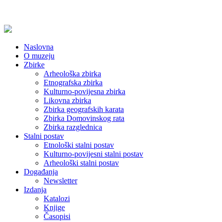
Naslovna
O muzeju
Zbirke
Arheološka zbirka
Etnografska zbirka
Kulturno-povijesna zbirka
Likovna zbirka
Zbirka geografskih karata
Zbirka Domovinskog rata
Zbirka razglednica
Stalni postav
Etnološki stalni postav
Kulturno-povijesni stalni postav
Arheološki stalni postav
Događanja
Newsletter
Izdanja
Katalozi
Knjige
Časopisi