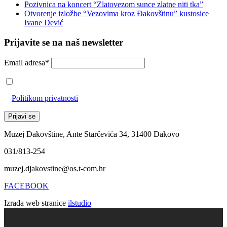
Pozivnica na koncert “Zlatovezom sunce zlatne niti tka”
Otvorenje izložbe “Vezovima kroz Đakovštinu” kustosice
Ivane Dević
Prijavite se na naš newsletter
Email adresa*
Prihvaćam da će se email adresa koristiti u skladu s našom
Politikom privatnosti
Muzej Đakovštine, Ante Starčevića 34, 31400 Đakovo
031/813-254
muzej.djakovstine@os.t-com.hr
FACEBOOK
Izrada web stranice
ilstudio