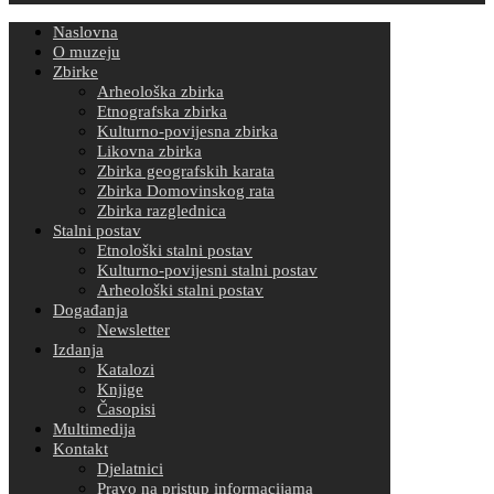
Naslovna
O muzeju
Zbirke
Arheološka zbirka
Etnografska zbirka
Kulturno-povijesna zbirka
Likovna zbirka
Zbirka geografskih karata
Zbirka Domovinskog rata
Zbirka razglednica
Stalni postav
Etnološki stalni postav
Kulturno-povijesni stalni postav
Arheološki stalni postav
Događanja
Newsletter
Izdanja
Katalozi
Knjige
Časopisi
Multimedija
Kontakt
Djelatnici
Pravo na pristup informacijama