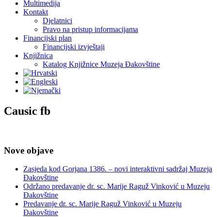
Multimedija
Kontakt
Djelatnici
Pravo na pristup informacijama
Financijski plan
Financijski izvještaji
Knjižnica
Katalog Knjižnice Muzeja Đakovštine
Causic fb
Nove objave
Zasjeda kod Gorjana 1386. – novi interaktivni sadržaj Muzeja
Đakovštine
Održano predavanje dr. sc. Marije Raguž Vinković u Muzeju
Đakovštine
Predavanje dr. sc. Marije Raguž Vinković u Muzeju
Đakovštine