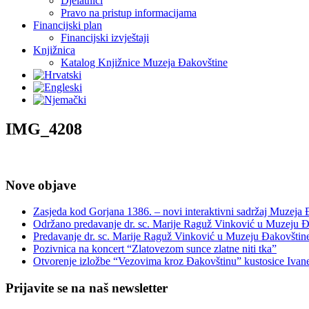
Djelatnici
Pravo na pristup informacijama
Financijski plan
Financijski izvještaji
Knjižnica
Katalog Knjižnice Muzeja Đakovštine
IMG_4208
Nove objave
Zasjeda kod Gorjana 1386. – novi interaktivni sadržaj Muzeja
Održano predavanje dr. sc. Marije Raguž Vinković u Muzeju Đ
Predavanje dr. sc. Marije Raguž Vinković u Muzeju Đakovštin
Pozivnica na koncert “Zlatovezom sunce zlatne niti tka”
Otvorenje izložbe “Vezovima kroz Đakovštinu” kustosice Ivan
Prijavite se na naš newsletter