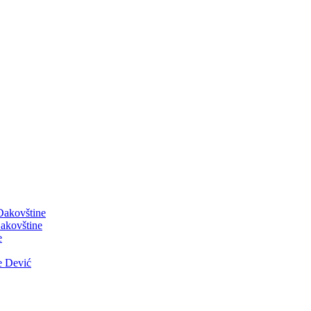
 Đakovštine
akovštine
e
e Dević