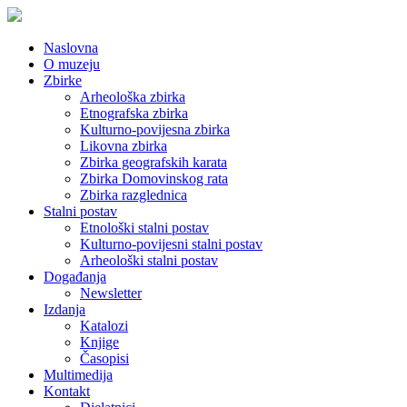
Naslovna
O muzeju
Zbirke
Arheološka zbirka
Etnografska zbirka
Kulturno-povijesna zbirka
Likovna zbirka
Zbirka geografskih karata
Zbirka Domovinskog rata
Zbirka razglednica
Stalni postav
Etnološki stalni postav
Kulturno-povijesni stalni postav
Arheološki stalni postav
Događanja
Newsletter
Izdanja
Katalozi
Knjige
Časopisi
Multimedija
Kontakt