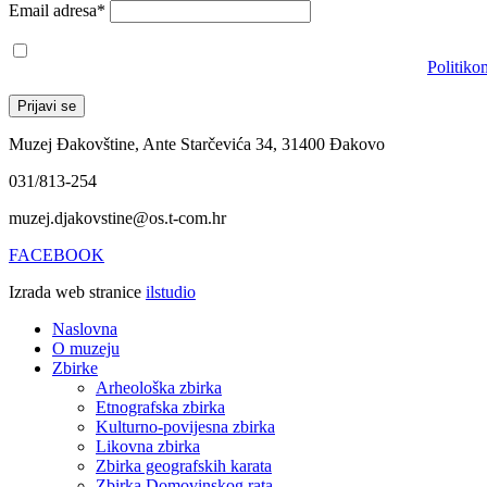
Email adresa*
Prihvaćam da će se email adresa koristiti u skladu s našom
Politiko
Muzej Đakovštine, Ante Starčevića 34, 31400 Đakovo
031/813-254
muzej.djakovstine@os.t-com.hr
FACEBOOK
Izrada web stranice
ilstudio
Naslovna
O muzeju
Zbirke
Arheološka zbirka
Etnografska zbirka
Kulturno-povijesna zbirka
Likovna zbirka
Zbirka geografskih karata
Zbirka Domovinskog rata