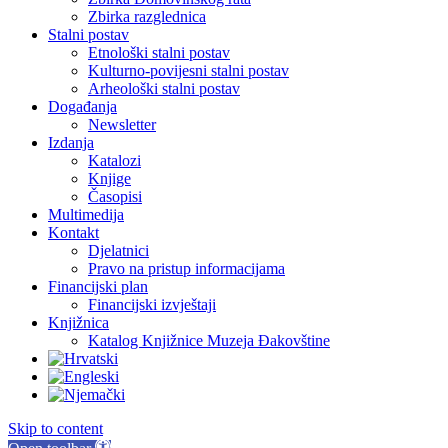
Zbirka razglednica
Stalni postav
Etnološki stalni postav
Kulturno-povijesni stalni postav
Arheološki stalni postav
Događanja
Newsletter
Izdanja
Katalozi
Knjige
Časopisi
Multimedija
Kontakt
Djelatnici
Pravo na pristup informacijama
Financijski plan
Financijski izvještaji
Knjižnica
Katalog Knjižnice Muzeja Đakovštine
Skip to content