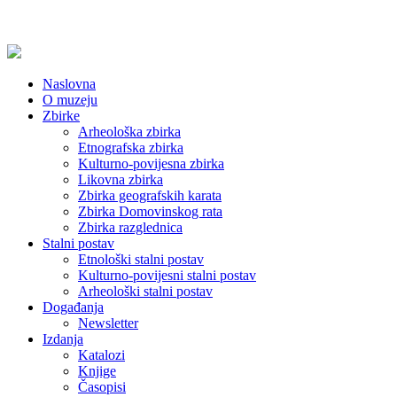
Naslovna
O muzeju
Zbirke
Arheološka zbirka
Etnografska zbirka
Kulturno-povijesna zbirka
Likovna zbirka
Zbirka geografskih karata
Zbirka Domovinskog rata
Zbirka razglednica
Stalni postav
Etnološki stalni postav
Kulturno-povijesni stalni postav
Arheološki stalni postav
Događanja
Newsletter
Izdanja
Katalozi
Knjige
Časopisi