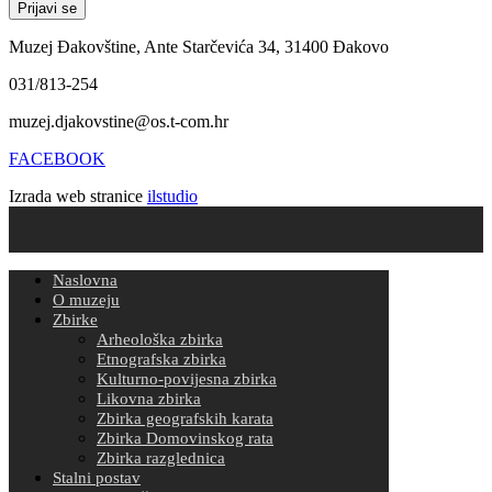
Muzej Đakovštine, Ante Starčevića 34, 31400 Đakovo
031/813-254
muzej.djakovstine@os.t-com.hr
FACEBOOK
Izrada web stranice
ilstudio
Naslovna
O muzeju
Zbirke
Arheološka zbirka
Etnografska zbirka
Kulturno-povijesna zbirka
Likovna zbirka
Zbirka geografskih karata
Zbirka Domovinskog rata
Zbirka razglednica
Stalni postav