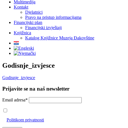
Multimedija
Kontakt
Djelatnici
Pravo na pristup informacijama
Financijski plan
Financijski izvještaji
Knjižnica
Katalog Knjižnice Muzeja Đakovštine
Godisnje_izvjesce
Godisnje_izvjesce
Prijavite se na naš newsletter
Email adresa*
Prihvaćam da će se email adresa koristiti u skladu s našom
Politikom privatnosti