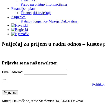
Djelatnici
Pravo na pristup informacijama
Financijski plan
Financijski izvještaji
Knjižnica
Katalog Knjižnice Muzeja Đakovštine
Natječaj za prijem u radni odnos – kustos 
Prijavite se na naš newsletter
Email adresa*
Prihvaćam da će se email adresa koristiti u skladu s našom
Politiko
Muzej Đakovštine, Ante Starčevića 34, 31400 Đakovo