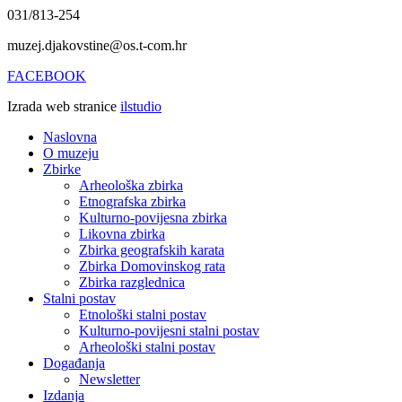
031/813-254
muzej.djakovstine@os.t-com.hr
FACEBOOK
Izrada web stranice
ilstudio
Naslovna
O muzeju
Zbirke
Arheološka zbirka
Etnografska zbirka
Kulturno-povijesna zbirka
Likovna zbirka
Zbirka geografskih karata
Zbirka Domovinskog rata
Zbirka razglednica
Stalni postav
Etnološki stalni postav
Kulturno-povijesni stalni postav
Arheološki stalni postav
Događanja
Newsletter
Izdanja