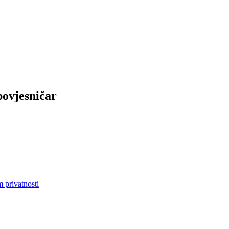
povjesničar
m privatnosti