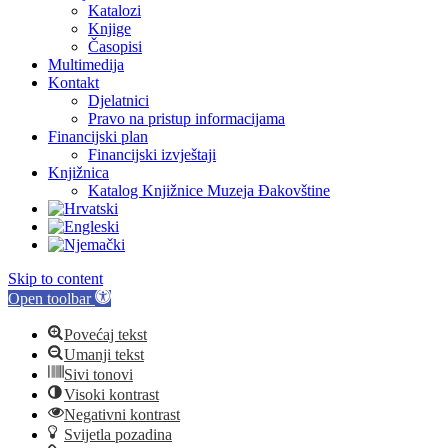
Katalozi
Knjige
Časopisi
Multimedija
Kontakt
Djelatnici
Pravo na pristup informacijama
Financijski plan
Financijski izvještaji
Knjižnica
Katalog Knjižnice Muzeja Đakovštine
Skip to content
Open toolbar
Povećaj tekst
Umanji tekst
Sivi tonovi
Visoki kontrast
Negativni kontrast
Svijetla pozadina