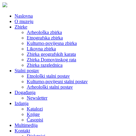
Naslovna
O muzeju
Zbirke
Arheološka zbirka
Etnografska zbirka
Kulturno-povijesna zbirka
Likovna zbirka
Zbirka geografskih karata
Zbirka Domovinskog rata
Zbirka razglednica
Stalni postav
Etnološki stalni postav
Kulturno-povijesni stalni postav
Arheološki stalni postav
Događanja
Newsletter
Izdanja
Katalozi
Knjige
Časopisi
Multimedija
Kontakt