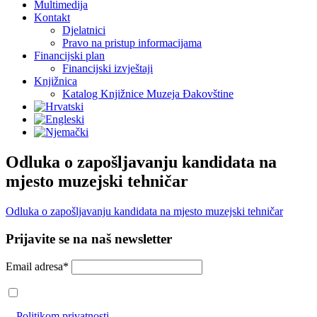
Multimedija
Kontakt
Djelatnici
Pravo na pristup informacijama
Financijski plan
Financijski izvještaji
Knjižnica
Katalog Knjižnice Muzeja Đakovštine
Odluka o zapošljavanju kandidata na
mjesto muzejski tehničar
Odluka o zapošljavanju kandidata na mjesto muzejski tehničar
Prijavite se na naš newsletter
Email adresa*
Prihvaćam da će se email adresa koristiti u skladu s našom
Politikom privatnosti