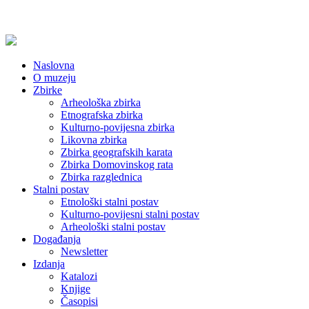
Naslovna
O muzeju
Zbirke
Arheološka zbirka
Etnografska zbirka
Kulturno-povijesna zbirka
Likovna zbirka
Zbirka geografskih karata
Zbirka Domovinskog rata
Zbirka razglednica
Stalni postav
Etnološki stalni postav
Kulturno-povijesni stalni postav
Arheološki stalni postav
Događanja
Newsletter
Izdanja
Katalozi
Knjige
Časopisi