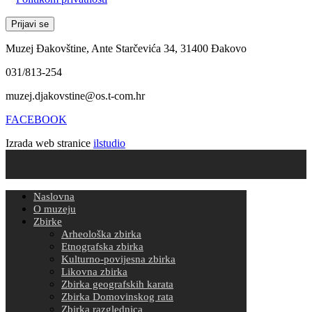
Muzej Đakovštine, Ante Starčevića 34, 31400 Đakovo
031/813-254
muzej.djakovstine@os.t-com.hr
FACEBOOK
Izrada web stranice
ilstudio
Naslovna
O muzeju
Zbirke
Arheološka zbirka
Etnografska zbirka
Kulturno-povijesna zbirka
Likovna zbirka
Zbirka geografskih karata
Zbirka Domovinskog rata
Zbirka razglednica