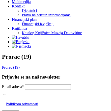
Multimedija
Kontakt
Djelatnici
Pravo na pristup informacijama
Financijski plan
Financijski izvještaji
Knjižnica
Katalog Knjižnice Muzeja Đakovštine
Prorac (19)
Prorac (19)
Prijavite se na naš newsletter
Email adresa*
Prihvaćam da će se email adresa koristiti u skladu s našom
Politikom privatnosti