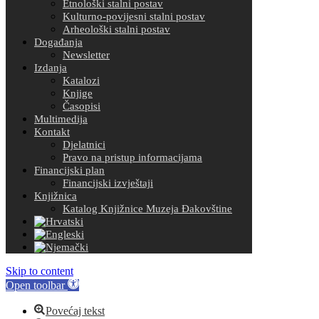
Etnološki stalni postav
Kulturno-povijesni stalni postav
Arheološki stalni postav
Događanja
Newsletter
Izdanja
Katalozi
Knjige
Časopisi
Multimedija
Kontakt
Djelatnici
Pravo na pristup informacijama
Financijski plan
Financijski izvještaji
Knjižnica
Katalog Knjižnice Muzeja Đakovštine
Skip to content
Open toolbar
Povećaj tekst