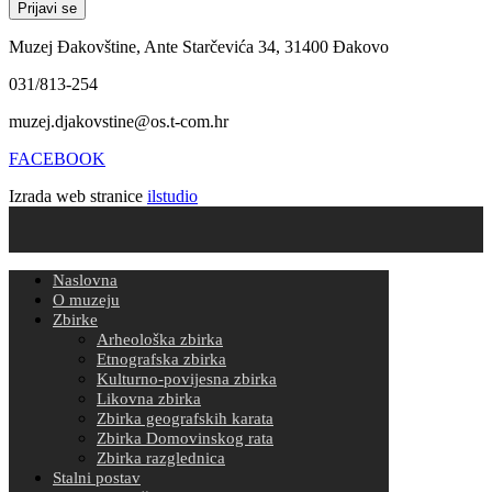
Muzej Đakovštine, Ante Starčevića 34, 31400 Đakovo
031/813-254
muzej.djakovstine@os.t-com.hr
FACEBOOK
Izrada web stranice
ilstudio
Naslovna
O muzeju
Zbirke
Arheološka zbirka
Etnografska zbirka
Kulturno-povijesna zbirka
Likovna zbirka
Zbirka geografskih karata
Zbirka Domovinskog rata
Zbirka razglednica
Stalni postav