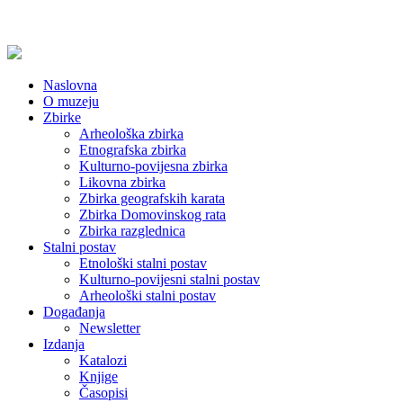
Naslovna
O muzeju
Zbirke
Arheološka zbirka
Etnografska zbirka
Kulturno-povijesna zbirka
Likovna zbirka
Zbirka geografskih karata
Zbirka Domovinskog rata
Zbirka razglednica
Stalni postav
Etnološki stalni postav
Kulturno-povijesni stalni postav
Arheološki stalni postav
Događanja
Newsletter
Izdanja
Katalozi
Knjige
Časopisi