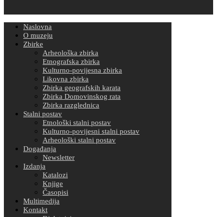
Naslovna
O muzeju
Zbirke
Arheološka zbirka
Etnografska zbirka
Kulturno-povijesna zbirka
Likovna zbirka
Zbirka geografskih karata
Zbirka Domovinskog rata
Zbirka razglednica
Stalni postav
Etnološki stalni postav
Kulturno-povijesni stalni postav
Arheološki stalni postav
Događanja
Newsletter
Izdanja
Katalozi
Knjige
Časopisi
Multimedija
Kontakt