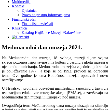
Multimedija
Kontakt
Djelatnici
Pravo na pristup informacijama
Financijski plan
Financijski izvještaji
Knjižnica
Katalog Knjižnice Muzeja Đakovštine
Međunarodni dan muzeja 2021.
Na Međunarodni dan muzeja, 18. svibnja, muzeji diljem svijeta
skreću pozornost široj javnosti na kulturnu baštinu i ulogu muzeja u
njenom komuniciranju. Međunarodna muzejska zajednica pokrenula
je obilježavanje 1977., a koje se od 1992. provodi na određenu
temu. Ove godine je tema Budućnost muzeja: oporavak i novo
osmišljavanje.
U Hrvatskoj, programi posvećeni manifestaciji započinju u travnju s
realizacijom edukativne muzejske akcije (EMA-e), a završavaju na
Međunarodni dan muzeja ili Europsku noć muzeja.
Ovogodišnja tema Međunarodnog dana muzeja ukazuje na situaciju
u kojoj se nalazi cijeli svijet i proces prilagodbe koji je neizbježan te