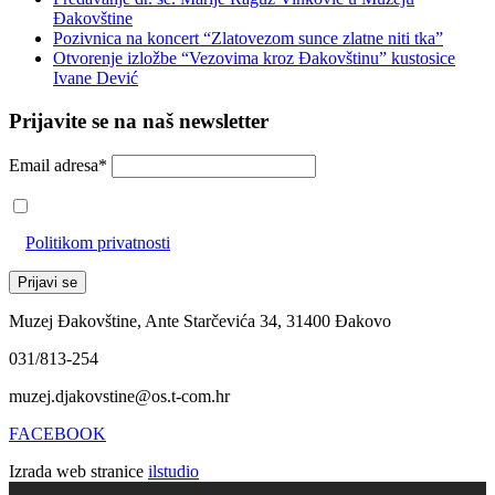
Đakovštine
Pozivnica na koncert “Zlatovezom sunce zlatne niti tka”
Otvorenje izložbe “Vezovima kroz Đakovštinu” kustosice
Ivane Dević
Prijavite se na naš newsletter
Email adresa*
Prihvaćam da će se email adresa koristiti u skladu s našom
Politikom privatnosti
Muzej Đakovštine, Ante Starčevića 34, 31400 Đakovo
031/813-254
muzej.djakovstine@os.t-com.hr
FACEBOOK
Izrada web stranice
ilstudio