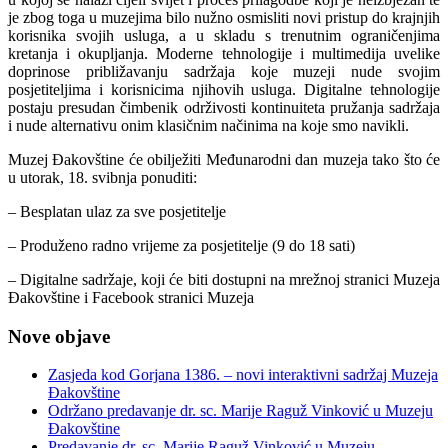
je zbog toga u muzejima bilo nužno osmisliti novi pristup do krajnjih
korisnika svojih usluga, a u skladu s trenutnim ograničenjima
kretanja i okupljanja. Moderne tehnologije i multimedija uvelike
doprinose približavanju sadržaja koje muzeji nude svojim
posjetiteljima i korisnicima njihovih usluga. Digitalne tehnologije
postaju presudan čimbenik održivosti kontinuiteta pružanja sadržaja
i nude alternativu onim klasičnim načinima na koje smo navikli.
Muzej Đakovštine će obilježiti Međunarodni dan muzeja tako što će
u utorak, 18. svibnja ponuditi:
– Besplatan ulaz za sve posjetitelje
– Produženo radno vrijeme za posjetitelje (9 do 18 sati)
– Digitalne sadržaje, koji će biti dostupni na mrežnoj stranici Muzeja
Đakovštine i Facebook stranici Muzeja
Nove objave
Zasjeda kod Gorjana 1386. – novi interaktivni sadržaj Muzeja
Đakovštine
Održano predavanje dr. sc. Marije Raguž Vinković u Muzeju
Đakovštine
Predavanje dr. sc. Marije Raguž Vinković u Muzeju