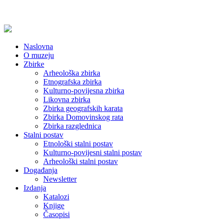
Naslovna
O muzeju
Zbirke
Arheološka zbirka
Etnografska zbirka
Kulturno-povijesna zbirka
Likovna zbirka
Zbirka geografskih karata
Zbirka Domovinskog rata
Zbirka razglednica
Stalni postav
Etnološki stalni postav
Kulturno-povijesni stalni postav
Arheološki stalni postav
Događanja
Newsletter
Izdanja
Katalozi
Knjige
Časopisi