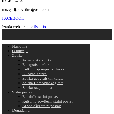
031/813-254
muzej.djakovstine@os.t-com.hr
FACEBOOK
Izrada web stranice
ilstudio
Naslovna
O muzeju
Zbirke
Arheološka zbirka
Etnografska zbirka
Kulturno-povijesna zbirka
Likovna zbirka
Zbirka geografskih karata
Zbirka Domovinskog rata
Zbirka razglednica
Stalni postav
Etnološki stalni postav
Kulturno-povijesni stalni postav
Arheološki stalni postav
Događanja