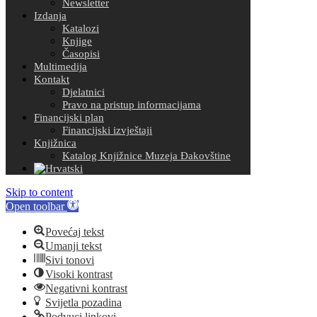
Newsletter
Izdanja
Katalozi
Knjige
Časopisi
Multimedija
Kontakt
Djelatnici
Pravo na pristup informacijama
Financijski plan
Financijski izvještaji
Knjižnica
Katalog Knjižnice Muzeja Đakovštine
Skip to content
Open toolbar
Povećaj tekst
Umanji tekst
Sivi tonovi
Visoki kontrast
Negativni kontrast
Svijetla pozadina
Podvuci linkovi