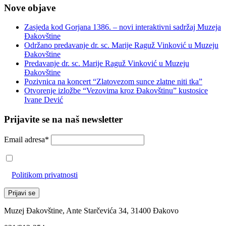
Nove objave
Zasjeda kod Gorjana 1386. – novi interaktivni sadržaj Muzeja
Đakovštine
Održano predavanje dr. sc. Marije Raguž Vinković u Muzeju
Đakovštine
Predavanje dr. sc. Marije Raguž Vinković u Muzeju
Đakovštine
Pozivnica na koncert “Zlatovezom sunce zlatne niti tka”
Otvorenje izložbe “Vezovima kroz Đakovštinu” kustosice
Ivane Dević
Prijavite se na naš newsletter
Email adresa*
Prihvaćam da će se email adresa koristiti u skladu s našom
Politikom privatnosti
Muzej Đakovštine, Ante Starčevića 34, 31400 Đakovo