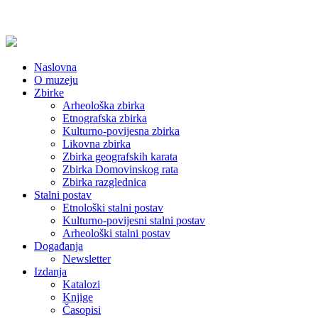
Naslovna
O muzeju
Zbirke
Arheološka zbirka
Etnografska zbirka
Kulturno-povijesna zbirka
Likovna zbirka
Zbirka geografskih karata
Zbirka Domovinskog rata
Zbirka razglednica
Stalni postav
Etnološki stalni postav
Kulturno-povijesni stalni postav
Arheološki stalni postav
Događanja
Newsletter
Izdanja
Katalozi
Knjige
Časopisi