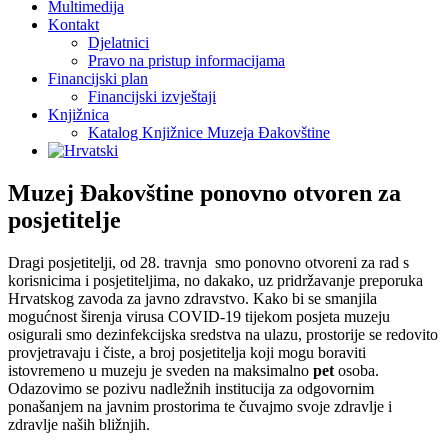
Multimedija
Kontakt
Djelatnici
Pravo na pristup informacijama
Financijski plan
Financijski izvještaji
Knjižnica
Katalog Knjižnice Muzeja Đakovštine
Muzej Đakovštine ponovno otvoren za
posjetitelje
Dragi posjetitelji, od 28. travnja smo ponovno otvoreni za rad s
korisnicima i posjetiteljima, no dakako, uz pridržavanje preporuka
Hrvatskog zavoda za javno zdravstvo. Kako bi se smanjila
mogućnost širenja virusa COVID-19 tijekom posjeta muzeju
osigurali smo dezinfekcijska sredstva na ulazu, prostorije se redovito
provjetravaju i čiste, a broj posjetitelja koji mogu boraviti
istovremeno u muzeju je sveden na maksimalno
pet
osoba.
Odazovimo se pozivu nadležnih institucija za odgovornim
ponašanjem na javnim prostorima te čuvajmo svoje zdravlje i
zdravlje naših bližnjih.