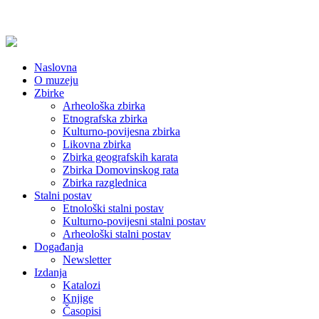
Naslovna
O muzeju
Zbirke
Arheološka zbirka
Etnografska zbirka
Kulturno-povijesna zbirka
Likovna zbirka
Zbirka geografskih karata
Zbirka Domovinskog rata
Zbirka razglednica
Stalni postav
Etnološki stalni postav
Kulturno-povijesni stalni postav
Arheološki stalni postav
Događanja
Newsletter
Izdanja
Katalozi
Knjige
Časopisi