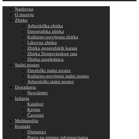
Naslovna
O muzeju
Zbirke
Arheološka zbirka
Etnografska zbirka
Kulturno-povijesna zbirka
Likovna zbirka
Zbirka geografskih karata
Zbirka Domovinskog rata
Zbirka razglednica
Stalni postav
Etnološki stalni postav
Kulturno-povijesni stalni postav
Arheološki stalni postav
Događanja
Newsletter
Izdanja
Katalozi
Knjige
Časopisi
Multimedija
Kontakt
Djelatnici
Pravo na pristup informacijama