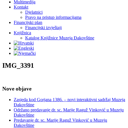
Multimedija
Kontakt
Djelatnici
Pravo na pristup informacijama
Financijski plan
Financijski izvještaji
Knjižnica
Katalog Knjižnice Muzeja Đakovštine
IMG_3391
Nove objave
Zasjeda kod Gorjana 1386. – novi interaktivni sadržaj Muzeja
Đakovštine
Održano predavanje dr. sc. Marije Raguž Vinković u Muzeju
Đakovštine
Predavanje dr. sc. Marije Raguž Vinković u Muzeju
Đakovštine