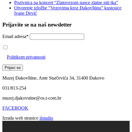
Pozivnica na koncert “Zlatovezom sunce zlatne niti tka”
Otvorenje izložbe “Vezovima kroz Đakovštinu” kustosice
Ivane Dević
Prijavite se na naš newsletter
Email adresa*
Prihvaćam da će se email adresa koristiti u skladu s našom
Politikom privatnosti
Muzej Đakovštine, Ante Starčevića 34, 31400 Đakovo
031/813-254
muzej.djakovstine@os.t-com.hr
FACEBOOK
Izrada web stranice
ilstudio