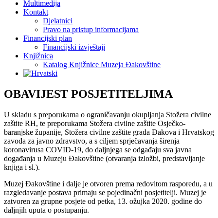
Multimedija
Kontakt
Djelatnici
Pravo na pristup informacijama
Financijski plan
Financijski izvještaji
Knjižnica
Katalog Knjižnice Muzeja Đakovštine
OBAVIJEST POSJETITELJIMA
U skladu s preporukama o ograničavanju okupljanja Stožera civilne
zaštite RH, te preporukama Stožera civilne zaštite Osječko-
baranjske županije, Stožera civilne zaštite grada Đakova i Hrvatskog
zavoda za javno zdravstvo, a s ciljem sprječavanja širenja
koronavirusa COVID-19, do daljnjega se odgađaju sva javna
događanja u Muzeju Đakovštine (otvaranja izložbi, predstavljanje
knjiga i sl.).
Muzej Đakovštine i dalje je otvoren prema redovitom rasporedu,
a u
razgledavanje postava primaju se pojedinačni posjetitelji. Muzej je
zatvoren za grupne posjete od petka, 13. ožujka 2020. godine do
daljnjih uputa o postupanju.