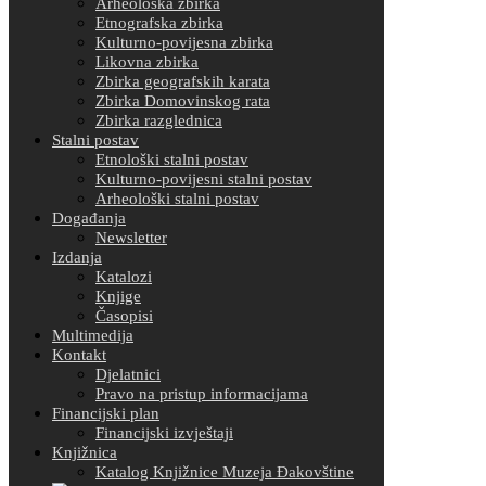
Arheološka zbirka
Etnografska zbirka
Kulturno-povijesna zbirka
Likovna zbirka
Zbirka geografskih karata
Zbirka Domovinskog rata
Zbirka razglednica
Stalni postav
Etnološki stalni postav
Kulturno-povijesni stalni postav
Arheološki stalni postav
Događanja
Newsletter
Izdanja
Katalozi
Knjige
Časopisi
Multimedija
Kontakt
Djelatnici
Pravo na pristup informacijama
Financijski plan
Financijski izvještaji
Knjižnica
Katalog Knjižnice Muzeja Đakovštine