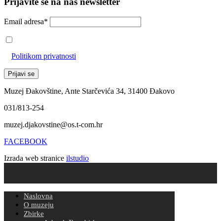
Prijavite se na naš newsletter
Email adresa*
Prihvaćam da će se email adresa koristiti u skladu s našom
Politikom privatnosti
Muzej Đakovštine, Ante Starčevića 34, 31400 Đakovo
031/813-254
muzej.djakovstine@os.t-com.hr
FACEBOOK
Izrada web stranice
ilstudio
Naslovna
O muzeju
Zbirke