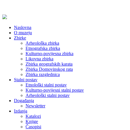
Naslovna
O muzeju
Zbirke
Arheološka zbirka
Etnografska zbirka
Kulturno-povijesna zbirka
Likovna zbirka
Zbirka geografskih karata
Zbirka Domovinskog rata
Zbirka razglednica
Stalni postav
Etnološki stalni postav
Kulturno-povijesni stalni postav
Arheološki stalni postav
Događanja
Newsletter
Izdanja
Katalozi
Knjige
Časopisi