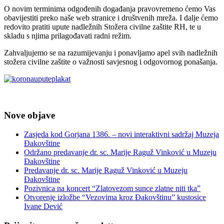
O novim terminima odgođenih događanja pravovremeno ćemo Vas
obavijestiti preko naše web stranice i društvenih mreža. I dalje ćemo
redovito pratiti upute nadležnih Stožera civilne zaštite RH, te u
skladu s njima prilagođavati radni režim.
Zahvaljujemo se na razumijevanju i ponavljamo apel svih nadležnih
stožera civilne zaštite o važnosti savjesnog i odgovornog ponašanja.
Nove objave
Zasjeda kod Gorjana 1386. – novi interaktivni sadržaj Muzeja
Đakovštine
Održano predavanje dr. sc. Marije Raguž Vinković u Muzeju
Đakovštine
Predavanje dr. sc. Marije Raguž Vinković u Muzeju
Đakovštine
Pozivnica na koncert “Zlatovezom sunce zlatne niti tka”
Otvorenje izložbe “Vezovima kroz Đakovštinu” kustosice
Ivane Dević