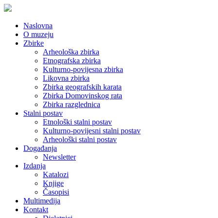
Naslovna
O muzeju
Zbirke
Arheološka zbirka
Etnografska zbirka
Kulturno-povijesna zbirka
Likovna zbirka
Zbirka geografskih karata
Zbirka Domovinskog rata
Zbirka razglednica
Stalni postav
Etnološki stalni postav
Kulturno-povijesni stalni postav
Arheološki stalni postav
Događanja
Newsletter
Izdanja
Katalozi
Knjige
Časopisi
Multimedija
Kontakt