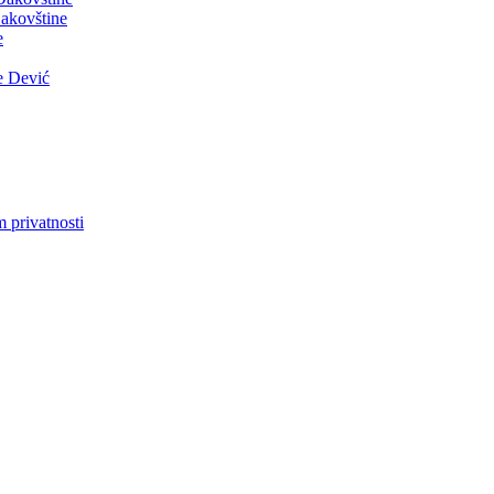
akovštine
e
e Dević
m privatnosti