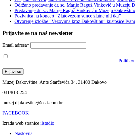
Održano predavanje dr. sc. Marije Raguž Vinković u Muzeju Đ
Predavanje dr. sc. Marije Raguž Vinković u Muzeju Đakovštin
Pozivnica na koncert “Zlatovezom sunce zlatne niti tka”
Otvorenje izložbe “Vezovima kroz Đakovštinu” kustosice Ivan
Prijavite se na naš newsletter
Email adresa*
Prihvaćam da će se email adresa koristiti u skladu s našom
Politiko
Muzej Đakovštine, Ante Starčevića 34, 31400 Đakovo
031/813-254
muzej.djakovstine@os.t-com.hr
FACEBOOK
Izrada web stranice
ilstudio
Naslovna