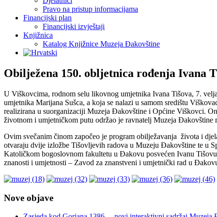
Djelatnici
Pravo na pristup informacijama
Financijski plan
Financijski izvještaji
Knjižnica
Katalog Knjižnice Muzeja Đakovštine
Obilježena 150. obljetnica rođenja Ivana T
U Viškovcima, rodnom selu likovnog umjetnika Ivana Tišova, 7. velja
umjetnika Marijana Sušca, a koja se nalazi u samom središtu Viškova
realizirana u suorganizaciji Muzeja Đakovštine i Općine Viškovci. On
životnom i umjetničkom putu održao je ravnatelj Muzeja Đakovštine mr
Ovim svečanim činom započeo je program obilježavanja života i djela o
otvaraju dvije izložbe Tišovljevih radova u Muzeju Đakovštine te u 
Katoličkom bogoslovnom fakultetu u Đakovu posvećen Ivanu Tišovu, a 
znanosti i umjetnosti – Zavod za znanstveni i umjetnički rad u Đako
Nove objave
Zasjeda kod Gorjana 1386. – novi interaktivni sadržaj Muzeja