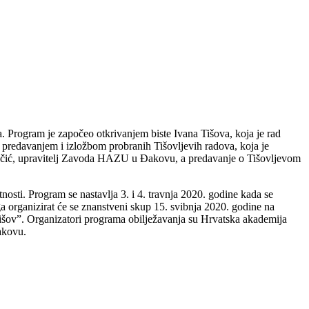
 Program je započeo otkrivanjem biste Ivana Tišova, koja je rad
predavanjem i izložbom probranih Tišovljevih radova, koja je
 Aračić, upravitelj Zavoda HAZU u Đakovu, a predavanje o Tišovljevom
osti. Program se nastavlja 3. i 4. travnja 2020. godine kada se
organizirat će se znanstveni skup 15. svibnja 2020. godine na
Tišov”. Organizatori programa obilježavanja su Hrvatska akademija
akovu.