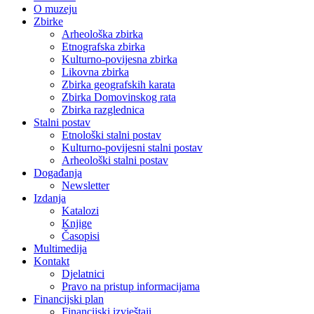
O muzeju
Zbirke
Arheološka zbirka
Etnografska zbirka
Kulturno-povijesna zbirka
Likovna zbirka
Zbirka geografskih karata
Zbirka Domovinskog rata
Zbirka razglednica
Stalni postav
Etnološki stalni postav
Kulturno-povijesni stalni postav
Arheološki stalni postav
Događanja
Newsletter
Izdanja
Katalozi
Knjige
Časopisi
Multimedija
Kontakt
Djelatnici
Pravo na pristup informacijama
Financijski plan
Financijski izvještaji