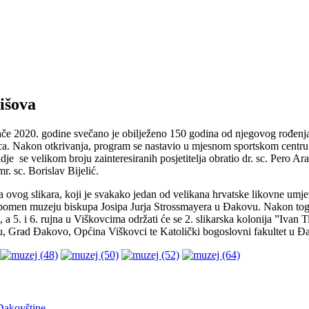
išova
če 2020. godine svečano je obilježeno 150 godina od njegovog rođenja.
ca. Nakon otkrivanja, program se nastavio u mjesnom sportskom centru 
dje se velikom broju zainteresiranih posjetitelja obratio dr. sc. Pero
. sc. Borislav Bijelić.
vog slikara, koji je svakako jedan od velikana hrvatske likovne umjetn
Spomen muzeju biskupa Josipa Jurja Strossmayera u Đakovu. Nakon toga 
5. i 6. rujna u Viškovcima održati će se 2. slikarska kolonija ”Ivan 
vu, Grad Đakovo, Općina Viškovci te Katolički bogoslovni fakultet u Đ
 Đakovštine