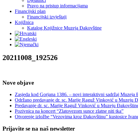
Djelatnici
Pravo na pristup informacijama
Financijski plan
Financijski izvještaji
Knjižnica
Katalog Knjižnice Muzeja Đakovštine
20211008_192526
Nove objave
Zasjeda kod Gorjana 1386. – novi interaktivni sadržaj Muzeja
Održano predavanje dr. sc. Marije Raguž Vinković u Muzeju Đ
Predavanje dr. sc. Marije Raguž Vinković u Muzeju Đakovštin
Pozivnica na koncert “Zlatovezom sunce zlatne niti tka”
Otvorenje izložbe “Vezovima kroz Đakovštinu” kustosice Ivan
Prijavite se na naš newsletter