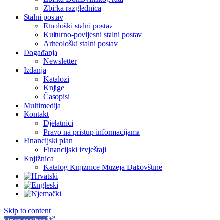
Zbirka razglednica
Stalni postav
Etnološki stalni postav
Kulturno-povijesni stalni postav
Arheološki stalni postav
Događanja
Newsletter
Izdanja
Katalozi
Knjige
Časopisi
Multimedija
Kontakt
Djelatnici
Pravo na pristup informacijama
Financijski plan
Financijski izvještaji
Knjižnica
Katalog Knjižnice Muzeja Đakovštine
Skip to content