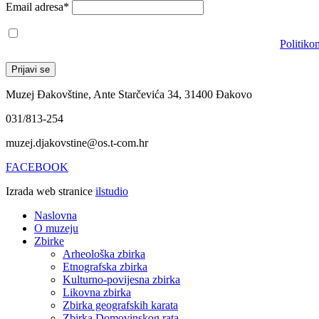
Email adresa*
Prihvaćam da će se email adresa koristiti u skladu s našom
Politiko
Muzej Đakovštine, Ante Starčevića 34, 31400 Đakovo
031/813-254
muzej.djakovstine@os.t-com.hr
FACEBOOK
Izrada web stranice
ilstudio
Naslovna
O muzeju
Zbirke
Arheološka zbirka
Etnografska zbirka
Kulturno-povijesna zbirka
Likovna zbirka
Zbirka geografskih karata
Zbirka Domovinskog rata