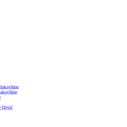
 Đakovštine
akovštine
e
e Dević