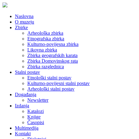
Naslovna
O muzeju
Zbirke
Arheološka zbirka
Etnografska zbirka
Kulturno-povijesna zbirka
Likovna zbirka
Zbirka geografskih karata
Zbirka Domovinskog rata
Zbirka razglednica
Stalni postav
Etnološki stalni postav
Kulturno-povijesni stalni postav
Arheološki stalni postav
Događanja
Newsletter
Izdanja
Katalozi
Knjige
Časopisi
Multimedija
Kontakt