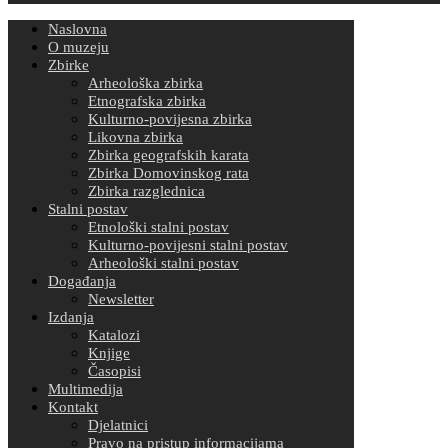
Naslovna
O muzeju
Zbirke
Arheološka zbirka
Etnografska zbirka
Kulturno-povijesna zbirka
Likovna zbirka
Zbirka geografskih karata
Zbirka Domovinskog rata
Zbirka razglednica
Stalni postav
Etnološki stalni postav
Kulturno-povijesni stalni postav
Arheološki stalni postav
Događanja
Newsletter
Izdanja
Katalozi
Knjige
Časopisi
Multimedija
Kontakt
Djelatnici
Pravo na pristup informacijama