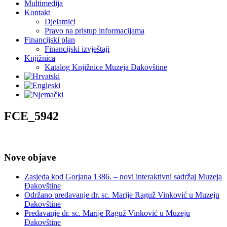
Multimedija
Kontakt
Djelatnici
Pravo na pristup informacijama
Financijski plan
Financijski izvještaji
Knjižnica
Katalog Knjižnice Muzeja Đakovštine
FCE_5942
Nove objave
Zasjeda kod Gorjana 1386. – novi interaktivni sadržaj Muzeja
Đakovštine
Održano predavanje dr. sc. Marije Raguž Vinković u Muzeju
Đakovštine
Predavanje dr. sc. Marije Raguž Vinković u Muzeju
Đakovštine