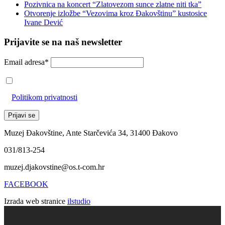
Pozivnica na koncert “Zlatovezom sunce zlatne niti tka”
Otvorenje izložbe “Vezovima kroz Đakovštinu” kustosice
Ivane Dević
Prijavite se na naš newsletter
Email adresa*
Prihvaćam da će se email adresa koristiti u skladu s našom
Politikom privatnosti
Muzej Đakovštine, Ante Starčevića 34, 31400 Đakovo
031/813-254
muzej.djakovstine@os.t-com.hr
FACEBOOK
Izrada web stranice
ilstudio