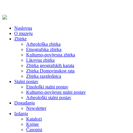
Naslovna
O muzeju
Zbirke
Arheološka zbirka
Etnografska zbirka
Kulturno-povijesna zbirka
Likovna zbirka
Zbirka geografskih karata
Zbirka Domovinskog rata
Zbirka razglednica
Stalni postav
Etnološki stalni postav
Kulturno-povijesni stalni postav
Arheološki stalni postav
Događanja
Newsletter
Izdanja
Katalozi
Knjige
Časopisi