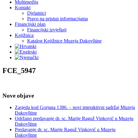
Multimedija
Kontakt
Djelatnici
Pravo na pristup informacijama
Financijski plan
Financijski izvještaji
Knjižnica
Katalog Knjižnice Muzeja Đakovštine
FCE_5947
Nove objave
Zasjeda kod Gorjana 1386. – novi interaktivni sadržaj Muzeja
Đakovštine
Održano predavanje dr. sc. Marije Raguž Vinković u Muzeju
Đakovštine
Predavanje dr. sc. Marije Raguž Vinković u Muzeju
Đakovštine