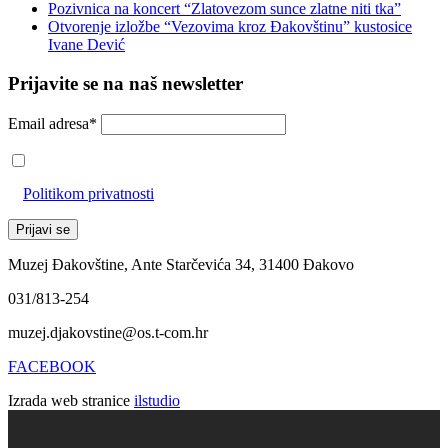
Pozivnica na koncert “Zlatovezom sunce zlatne niti tka”
Otvorenje izložbe “Vezovima kroz Đakovštinu” kustosice
Ivane Dević
Prijavite se na naš newsletter
Email adresa*
Prihvaćam da će se email adresa koristiti u skladu s našom
Politikom privatnosti
Muzej Đakovštine, Ante Starčevića 34, 31400 Đakovo
031/813-254
muzej.djakovstine@os.t-com.hr
FACEBOOK
Izrada web stranice
ilstudio