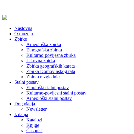
Naslovna
O muzeju
Zbirke
Arheološka zbirka
Etnografska zbirka
Kulturno-povijesna zbirka
Likovna zbirka
Zbirka geografskih karata
Zbirka Domovinskog rata
Zbirka razglednica
Stalni postav
Etnološki stalni postav
Kulturno-povijesni stalni postav
Arheološki stalni postav
Događanja
Newsletter
Izdanja
Katalozi
Knjige
Časopisi