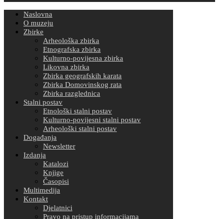
Naslovna
O muzeju
Zbirke
Arheološka zbirka
Etnografska zbirka
Kulturno-povijesna zbirka
Likovna zbirka
Zbirka geografskih karata
Zbirka Domovinskog rata
Zbirka razglednica
Stalni postav
Etnološki stalni postav
Kulturno-povijesni stalni postav
Arheološki stalni postav
Događanja
Newsletter
Izdanja
Katalozi
Knjige
Časopisi
Multimedija
Kontakt
Djelatnici
Pravo na pristup informacijama