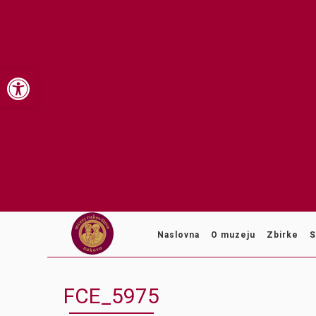
Open toolbar
Naslovna
O muzeju
Zbirke
S
FCE_5975