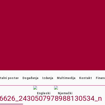
talni postav
Događanja
Izdanja
Multimedija
Kontakt
Financ
6626_2430507978988130534_n