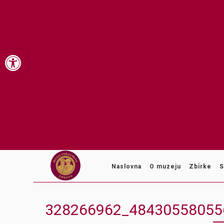
Open toolbar
Naslovna
O muzeju
Zbirke
S
328266962_48430558055