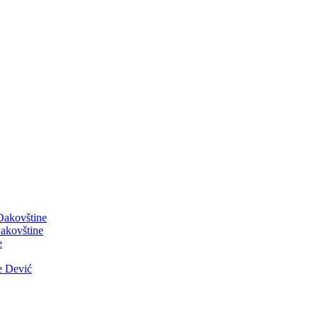
 Đakovštine
akovštine
e
e Dević