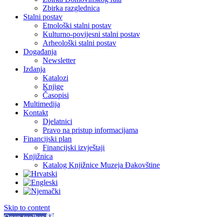
Zbirka razglednica
Stalni postav
Etnološki stalni postav
Kulturno-povijesni stalni postav
Arheološki stalni postav
Događanja
Newsletter
Izdanja
Katalozi
Knjige
Časopisi
Multimedija
Kontakt
Djelatnici
Pravo na pristup informacijama
Financijski plan
Financijski izvještaji
Knjižnica
Katalog Knjižnice Muzeja Đakovštine
Skip to content