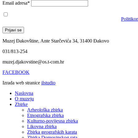
Email adresa*
Prihvaćam da će se email adresa koristiti u skladu s našom
Politiko
Muzej Đakovštine, Ante Starčevića 34, 31400 Đakovo
031/813-254
muzej.djakovstine@os.t-com.hr
FACEBOOK
Izrada web stranice
ilstudio
Naslovna
O muzeju
Zbirke
Arheološka zbirka
Etnografska zbirka
Kulturno-povijesna zbirka
Likovna zbirka
Zbirka geografskih karata
Zbirka Domovinskog rata