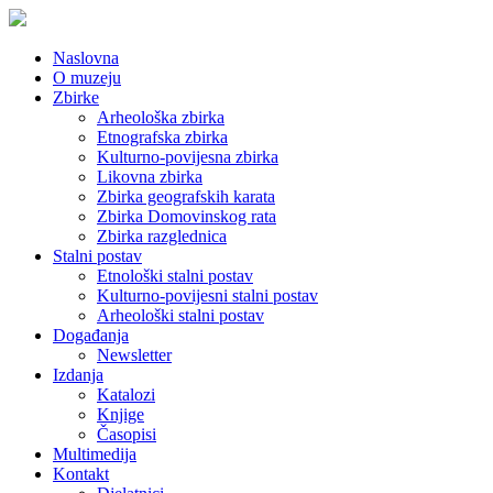
Naslovna
O muzeju
Zbirke
Arheološka zbirka
Etnografska zbirka
Kulturno-povijesna zbirka
Likovna zbirka
Zbirka geografskih karata
Zbirka Domovinskog rata
Zbirka razglednica
Stalni postav
Etnološki stalni postav
Kulturno-povijesni stalni postav
Arheološki stalni postav
Događanja
Newsletter
Izdanja
Katalozi
Knjige
Časopisi
Multimedija
Kontakt