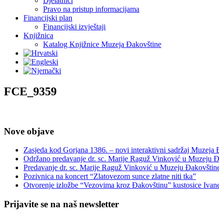
Djelatnici
Pravo na pristup informacijama
Financijski plan
Financijski izvještaji
Knjižnica
Katalog Knjižnice Muzeja Đakovštine
FCE_9359
Nove objave
Zasjeda kod Gorjana 1386. – novi interaktivni sadržaj Muzeja
Održano predavanje dr. sc. Marije Raguž Vinković u Muzeju Đ
Predavanje dr. sc. Marije Raguž Vinković u Muzeju Đakovštin
Pozivnica na koncert “Zlatovezom sunce zlatne niti tka”
Otvorenje izložbe “Vezovima kroz Đakovštinu” kustosice Ivan
Prijavite se na naš newsletter