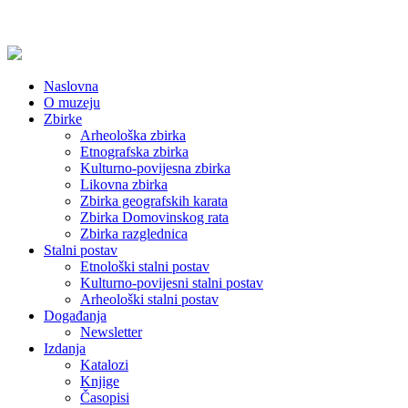
Naslovna
O muzeju
Zbirke
Arheološka zbirka
Etnografska zbirka
Kulturno-povijesna zbirka
Likovna zbirka
Zbirka geografskih karata
Zbirka Domovinskog rata
Zbirka razglednica
Stalni postav
Etnološki stalni postav
Kulturno-povijesni stalni postav
Arheološki stalni postav
Događanja
Newsletter
Izdanja
Katalozi
Knjige
Časopisi