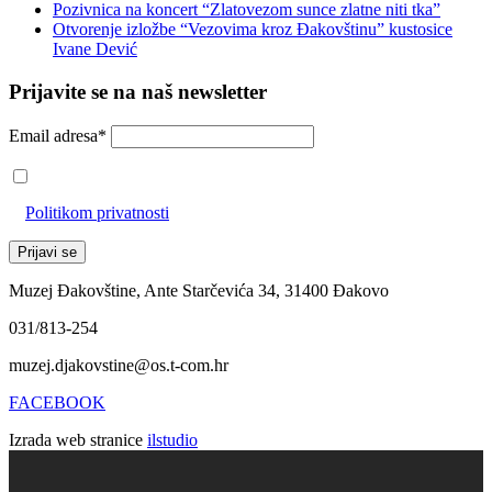
Pozivnica na koncert “Zlatovezom sunce zlatne niti tka”
Otvorenje izložbe “Vezovima kroz Đakovštinu” kustosice
Ivane Dević
Prijavite se na naš newsletter
Email adresa*
Prihvaćam da će se email adresa koristiti u skladu s našom
Politikom privatnosti
Muzej Đakovštine, Ante Starčevića 34, 31400 Đakovo
031/813-254
muzej.djakovstine@os.t-com.hr
FACEBOOK
Izrada web stranice
ilstudio