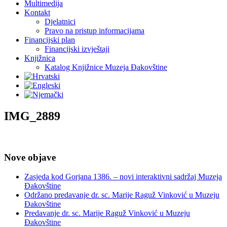
Multimedija
Kontakt
Djelatnici
Pravo na pristup informacijama
Financijski plan
Financijski izvještaji
Knjižnica
Katalog Knjižnice Muzeja Đakovštine
IMG_2889
Nove objave
Zasjeda kod Gorjana 1386. – novi interaktivni sadržaj Muzeja
Đakovštine
Održano predavanje dr. sc. Marije Raguž Vinković u Muzeju
Đakovštine
Predavanje dr. sc. Marije Raguž Vinković u Muzeju
Đakovštine