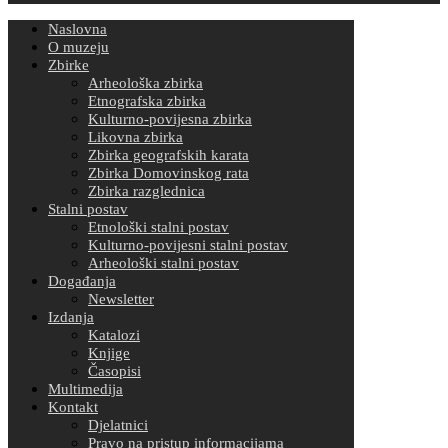
Naslovna
O muzeju
Zbirke
Arheološka zbirka
Etnografska zbirka
Kulturno-povijesna zbirka
Likovna zbirka
Zbirka geografskih karata
Zbirka Domovinskog rata
Zbirka razglednica
Stalni postav
Etnološki stalni postav
Kulturno-povijesni stalni postav
Arheološki stalni postav
Događanja
Newsletter
Izdanja
Katalozi
Knjige
Časopisi
Multimedija
Kontakt
Djelatnici
Pravo na pristup informacijama