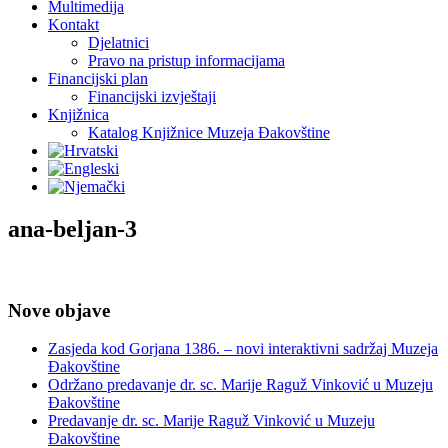
Multimedija
Kontakt
Djelatnici
Pravo na pristup informacijama
Financijski plan
Financijski izvještaji
Knjižnica
Katalog Knjižnice Muzeja Đakovštine
ana-beljan-3
Nove objave
Zasjeda kod Gorjana 1386. – novi interaktivni sadržaj Muzeja
Đakovštine
Održano predavanje dr. sc. Marije Raguž Vinković u Muzeju
Đakovštine
Predavanje dr. sc. Marije Raguž Vinković u Muzeju
Đakovštine