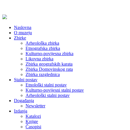
Naslovna
O muzeju
Zbirke
Arheološka zbirka
Etnografska zbirka
Kulturno-povijesna zbirka
Likovna zbirka
Zbirka geografskih karata
Zbirka Domovinskog rata
Zbirka razglednica
Stalni postav
Etnološki stalni postav
Kulturno-povijesni stalni postav
Arheološki stalni postav
Događanja
Newsletter
Izdanja
Katalozi
Knjige
Časopisi