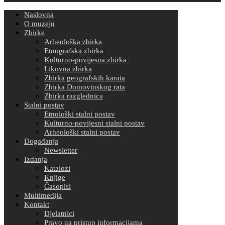
Naslovna
O muzeju
Zbirke
Arheološka zbirka
Etnografska zbirka
Kulturno-povijesna zbirka
Likovna zbirka
Zbirka geografskih karata
Zbirka Domovinskog rata
Zbirka razglednica
Stalni postav
Etnološki stalni postav
Kulturno-povijesni stalni postav
Arheološki stalni postav
Događanja
Newsletter
Izdanja
Katalozi
Knjige
Časopisi
Multimedija
Kontakt
Djelatnici
Pravo na pristup informacijama