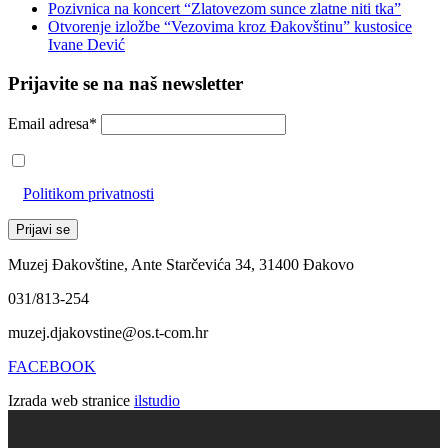
Pozivnica na koncert “Zlatovezom sunce zlatne niti tka”
Otvorenje izložbe “Vezovima kroz Đakovštinu” kustosice
Ivane Dević
Prijavite se na naš newsletter
Email adresa*
Prihvaćam da će se email adresa koristiti u skladu s našom
Politikom privatnosti
Muzej Đakovštine, Ante Starčevića 34, 31400 Đakovo
031/813-254
muzej.djakovstine@os.t-com.hr
FACEBOOK
Izrada web stranice
ilstudio