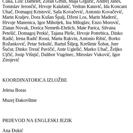
Čuka, Löic Damelet, Zoran Grbin, Maja Grgurić, Andrej Janeš,
Tomislav Jerončić, Hrvoje Kalafatić, Vedran Katavić, Ida Koncani
Uhač, Domagoj Kristović, Saša Kovačević, Antonio Kovačević,
Marin Kraljev, Dora Kušan Špalj, Dženi Los, Marin Mađerić,
Hrvoje Manenica, Igor Miholjek, Ina Miloglav, Enzo Morović,
Zlatan Novak, Dorica Nemeth-Ehrlich, Mate Parica, Silvana
Petešić, Domagoj Perkić, Tajana Pleše, Hrvoje Potrebica, Dinko
Radić, Irena Radić Rossi, Marta Rakvin, Antonio Ribić, Borko
Rožanković, Petar Sekulić, Bartul Šiljeg, Krešimir Šobat, Jure
Šućur, Dinko Tresić Pavičić, Ante Uglešić, Marko Uhač, Željko
Ujčić, Josip Višnjić, Dalibor Vugrinec, Miroslav Vuković, Igor
Zirojević
KOORDINATORICA IZLOŽBE
Jelena Boras
Muzej Đakovštine
PRIJEVOD NA ENGLESKI JEZIK
Ana Đukić