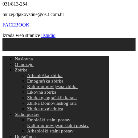
031/813-254
muzej.djakovstine@os.t-com.hr
FACEBOOK
Izrada web stranice
ilstudio
Naslovna
O muzeju
Zbirke
Arheološka zbirka
Etnografska zbirka
Kulturno-povijesna zbirka
Likovna zbirka
Zbirka geografskih karata
Zbirka Domovinskog rata
Zbirka razglednica
Stalni postav
Etnološki stalni postav
Kulturno-povijesni stalni postav
Arheološki stalni postav
Događanja