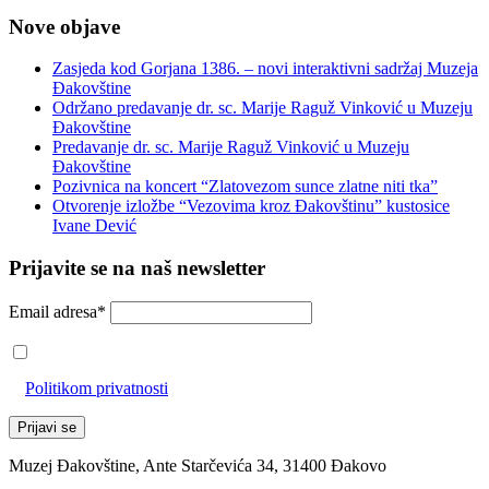
Nove objave
Zasjeda kod Gorjana 1386. – novi interaktivni sadržaj Muzeja
Đakovštine
Održano predavanje dr. sc. Marije Raguž Vinković u Muzeju
Đakovštine
Predavanje dr. sc. Marije Raguž Vinković u Muzeju
Đakovštine
Pozivnica na koncert “Zlatovezom sunce zlatne niti tka”
Otvorenje izložbe “Vezovima kroz Đakovštinu” kustosice
Ivane Dević
Prijavite se na naš newsletter
Email adresa*
Prihvaćam da će se email adresa koristiti u skladu s našom
Politikom privatnosti
Muzej Đakovštine, Ante Starčevića 34, 31400 Đakovo