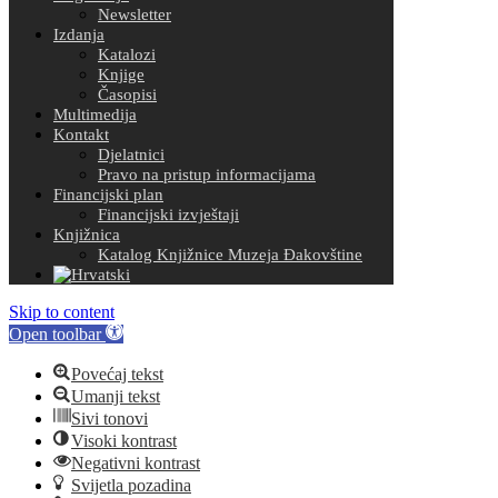
Newsletter
Izdanja
Katalozi
Knjige
Časopisi
Multimedija
Kontakt
Djelatnici
Pravo na pristup informacijama
Financijski plan
Financijski izvještaji
Knjižnica
Katalog Knjižnice Muzeja Đakovštine
Skip to content
Open toolbar
Povećaj tekst
Umanji tekst
Sivi tonovi
Visoki kontrast
Negativni kontrast
Svijetla pozadina