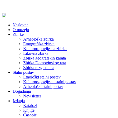
Naslovna
O muzeju
Zbirke
Arheološka zbirka
Etnografska zbirka
Kulturno-povijesna zbirka
Likovna zbirka
Zbirka geografskih karata
Zbirka Domovinskog rata
Zbirka razglednica
Stalni postav
Etnološki stalni postav
Kulturno-povijesni stalni postav
Arheološki stalni postav
Događanja
Newsletter
Izdanja
Katalozi
Knjige
Časopisi