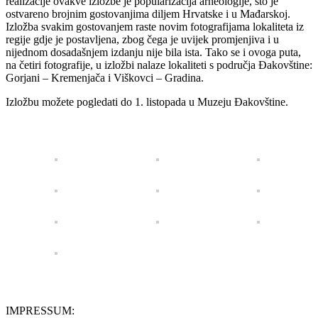
realizacije ovakve izložbe je popularizacija arheologije, što je
ostvareno brojnim gostovanjima diljem Hrvatske i u Mađarskoj.
Izložba svakim gostovanjem raste novim fotografijama lokaliteta iz
regije gdje je postavljena, zbog čega je uvijek promjenjiva i u
nijednom dosadašnjem izdanju nije bila ista.
Tako se i ovoga puta,
na četiri fotografije, u izložbi nalaze lokaliteti s područja Đakovštine:
Gorjani – Kremenjača i Viškovci – Gradina.
Izložbu možete pogledati do 1. listopada u Muzeju Đakovštine.
IMPRESSUM: