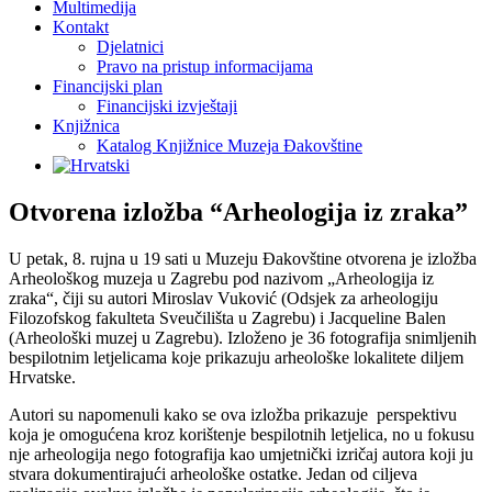
Multimedija
Kontakt
Djelatnici
Pravo na pristup informacijama
Financijski plan
Financijski izvještaji
Knjižnica
Katalog Knjižnice Muzeja Đakovštine
Otvorena izložba “Arheologija iz zraka”
U petak, 8. rujna u 19 sati u Muzeju Đakovštine otvorena je izložba
Arheološkog muzeja u Zagrebu pod nazivom „Arheologija iz
zraka“, čiji su autori Miroslav Vuković (Odsjek za arheologiju
Filozofskog fakulteta Sveučilišta u Zagrebu) i Jacqueline Balen
(Arheološki muzej u Zagrebu). Izloženo je 36 fotografija snimljenih
bespilotnim letjelicama koje prikazuju arheološke lokalitete diljem
Hrvatske.
Autori su napomenuli kako se ova izložba prikazuje perspektivu
koja je omogućena kroz korištenje bespilotnih letjelica, no u fokusu
nje arheologija nego fotografija kao umjetnički izričaj autora koji ju
stvara dokumentirajući arheološke ostatke. Jedan od ciljeva