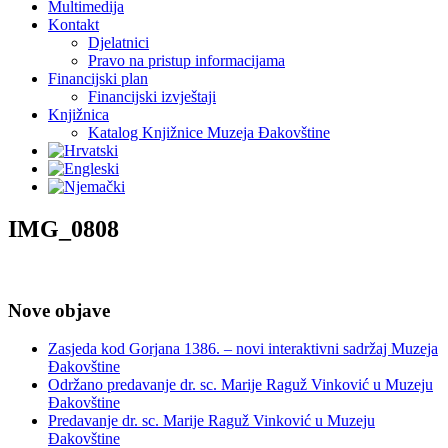
Multimedija
Kontakt
Djelatnici
Pravo na pristup informacijama
Financijski plan
Financijski izvještaji
Knjižnica
Katalog Knjižnice Muzeja Đakovštine
IMG_0808
Nove objave
Zasjeda kod Gorjana 1386. – novi interaktivni sadržaj Muzeja
Đakovštine
Održano predavanje dr. sc. Marije Raguž Vinković u Muzeju
Đakovštine
Predavanje dr. sc. Marije Raguž Vinković u Muzeju
Đakovštine