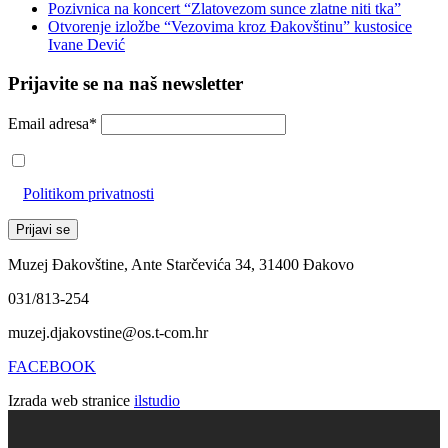
Pozivnica na koncert “Zlatovezom sunce zlatne niti tka”
Otvorenje izložbe “Vezovima kroz Đakovštinu” kustosice
Ivane Dević
Prijavite se na naš newsletter
Email adresa*
Prihvaćam da će se email adresa koristiti u skladu s našom
Politikom privatnosti
Muzej Đakovštine, Ante Starčevića 34, 31400 Đakovo
031/813-254
muzej.djakovstine@os.t-com.hr
FACEBOOK
Izrada web stranice
ilstudio