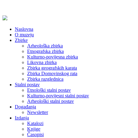
Naslovna
O muzeju
Zbirke
Arheološka zbirka
Etnografska zbirka
Kulturno-povijesna zbirka
Likovna zbirka
Zbirka geografskih karata
Zbirka Domovinskog rata
Zbirka razglednica
Stalni postav
Etnološki stalni postav
Kulturno-povijesni stalni postav
Arheološki stalni postav
Događanja
Newsletter
Izdanja
Katalozi
Knjige
Časopisi