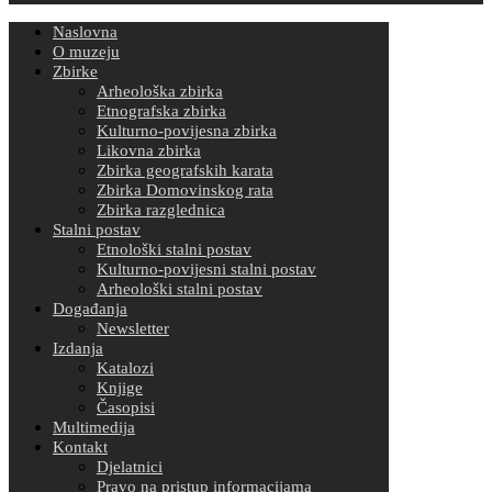
Naslovna
O muzeju
Zbirke
Arheološka zbirka
Etnografska zbirka
Kulturno-povijesna zbirka
Likovna zbirka
Zbirka geografskih karata
Zbirka Domovinskog rata
Zbirka razglednica
Stalni postav
Etnološki stalni postav
Kulturno-povijesni stalni postav
Arheološki stalni postav
Događanja
Newsletter
Izdanja
Katalozi
Knjige
Časopisi
Multimedija
Kontakt
Djelatnici
Pravo na pristup informacijama