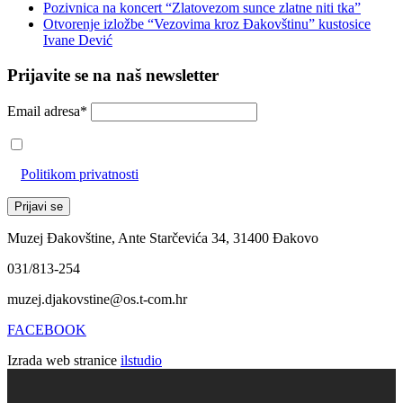
Pozivnica na koncert “Zlatovezom sunce zlatne niti tka”
Otvorenje izložbe “Vezovima kroz Đakovštinu” kustosice
Ivane Dević
Prijavite se na naš newsletter
Email adresa*
Prihvaćam da će se email adresa koristiti u skladu s našom
Politikom privatnosti
Muzej Đakovštine, Ante Starčevića 34, 31400 Đakovo
031/813-254
muzej.djakovstine@os.t-com.hr
FACEBOOK
Izrada web stranice
ilstudio