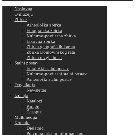
Naslovna
O muzeju
Zbirke
Arheološka zbirka
Etnografska zbirka
Kulturno-povijesna zbirka
Likovna zbirka
Zbirka geografskih karata
Zbirka Domovinskog rata
Zbirka razglednica
Stalni postav
Etnološki stalni postav
Kulturno-povijesni stalni postav
Arheološki stalni postav
Događanja
Newsletter
Izdanja
Katalozi
Knjige
Časopisi
Multimedija
Kontakt
Djelatnici
Pravo na pristup informacijama