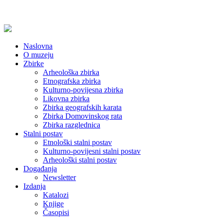
Naslovna
O muzeju
Zbirke
Arheološka zbirka
Etnografska zbirka
Kulturno-povijesna zbirka
Likovna zbirka
Zbirka geografskih karata
Zbirka Domovinskog rata
Zbirka razglednica
Stalni postav
Etnološki stalni postav
Kulturno-povijesni stalni postav
Arheološki stalni postav
Događanja
Newsletter
Izdanja
Katalozi
Knjige
Časopisi