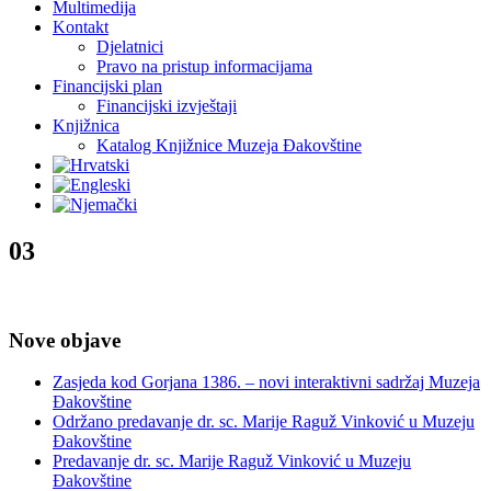
Multimedija
Kontakt
Djelatnici
Pravo na pristup informacijama
Financijski plan
Financijski izvještaji
Knjižnica
Katalog Knjižnice Muzeja Đakovštine
03
Nove objave
Zasjeda kod Gorjana 1386. – novi interaktivni sadržaj Muzeja
Đakovštine
Održano predavanje dr. sc. Marije Raguž Vinković u Muzeju
Đakovštine
Predavanje dr. sc. Marije Raguž Vinković u Muzeju
Đakovštine