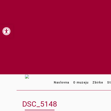
Open toolbar
Naslovna
O muzeju
Zbirke
St
DSC_5148