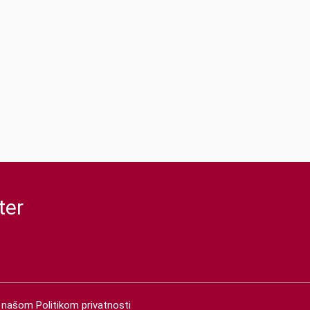
ter
 s našom
Politikom privatnosti