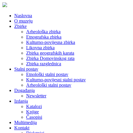
Naslovna
O muzeju
Zbirke
Arheološka zbirka
Etnografska zbirka
Kulturno-povijesna zbirka
Likovna zbirka
Zbirka geografskih karata
Zbirka Domovinskog rata
Zbirka razglednica
Stalni postav
Etnološki stalni postav
Kulturno-povijesni stalni postav
Arheološki stalni postav
Događanja
Newsletter
Izdanja
Katalozi
Knjige
Časopisi
Multimedija
Kontakt