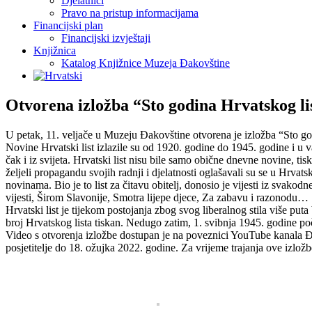
Djelatnici
Pravo na pristup informacijama
Financijski plan
Financijski izvještaji
Knjižnica
Katalog Knjižnice Muzeja Đakovštine
Otvorena izložba “Sto godina Hrvatskog li
U petak, 11. veljače u Muzeju Đakovštine otvorena je izložba “Sto god
Novine Hrvatski list izlazile su od 1920. godine do 1945. godine i u v
čak i iz svijeta. Hrvatski list nisu bile samo obične dnevne novine, tisk
željeli propagandu svojih radnji i djelatnosti oglašavali su se u Hrva
novinama. Bio je to list za čitavu obitelj, donosio je vijesti iz svako
vijesti, Širom Slavonije, Smotra lijepe djece, Za zabavu i razonodu…
Hrvatski list je tijekom postojanja zbog svog liberalnog stila više puta
broj Hrvatskog lista tiskan. Nedugo zatim, 1. svibnja 1945. godine poče
Video s otvorenja izložbe dostupan je na poveznici YouTube ka
posjetitelje do 18. ožujka 2022. godine. Za vrijeme trajanja ove izlo