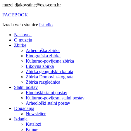
muzej.djakovstine@os.t-com.hr
FACEBOOK
Izrada web stranice
ilstudio
Naslovna
O muzeju
Zbirke
Arheološka zbirka
Etnografska zbirka
Kulturno-povijesna zbirka
Likovna zbirka
Zbirka geografskih karata
Zbirka Domovinskog rata
Zbirka razglednica
Stalni postav
Etnološki stalni postav
Kulturno-povijesni stalni postav
Arheološki stalni postav
Događanja
Newsletter
Izdanja
Katalozi
Knjige