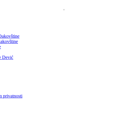
 Đakovštine
akovštine
e
e Dević
m privatnosti