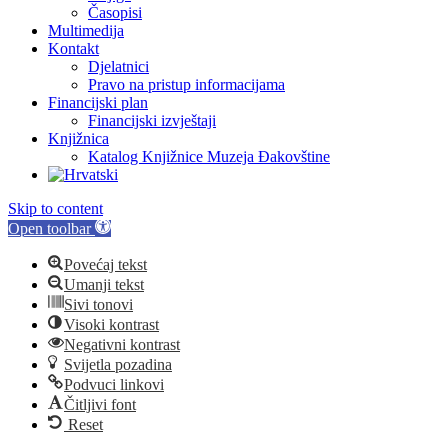
Časopisi
Multimedija
Kontakt
Djelatnici
Pravo na pristup informacijama
Financijski plan
Financijski izvještaji
Knjižnica
Katalog Knjižnice Muzeja Đakovštine
Skip to content
Open toolbar
Povećaj tekst
Umanji tekst
Sivi tonovi
Visoki kontrast
Negativni kontrast
Svijetla pozadina
Podvuci linkovi
Čitljivi font
Reset