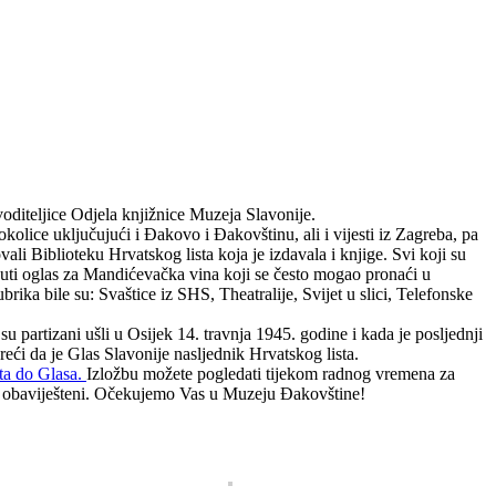
voditeljice Odjela knjižnice Muzeja Slavonije.
kolice uključujući i Đakovo i Đakovštinu, ali i vijesti iz Zagreba, pa
ovali Biblioteku Hrvatskog lista koja je izdavala i knjige. Svi koji su
aknuti oglas za Mandićevačka vina koji se često mogao pronaći u
rika bile su: Svaštice iz SHS, Theatralije, Svijet u slici, Telefonske
su partizani ušli u Osijek 14. travnja 1945. godine i kada je posljednji
reći da je Glas Slavonije nasljednik Hrvatskog lista.
sta do Glasa.
Izložbu možete pogledati tijekom radnog vremena za
jeme obaviješteni. Očekujemo Vas u Muzeju Đakovštine!