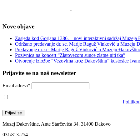
Nove objave
Zasjeda kod Gorjana 1386. – novi interaktivni sadržaj Muzeja
Održano predavanje dr. sc. Marije Raguž Vinković u Muzeju Đ
Predavanje dr. sc. Marije Raguž Vinković u Muzeju Đakovštin
Pozivnica na koncert “Zlatovezom sunce zlatne niti tka”
Otvorenje izložbe “Vezovima kroz Đakovštinu” kustosice Ivan
Prijavite se na naš newsletter
Email adresa*
Prihvaćam da će se email adresa koristiti u skladu s našom
Politiko
Muzej Đakovštine, Ante Starčevića 34, 31400 Đakovo
031/813-254