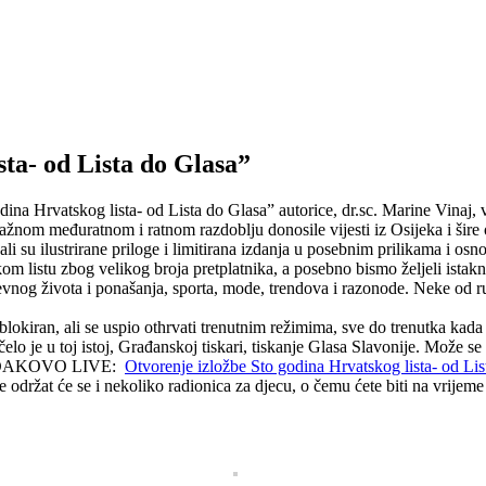
sta- od Lista do Glasa”
ina Hrvatskog lista- od Lista do Glasa” autorice, dr.sc. Marine Vinaj, 
ažnom međuratnom i ratnom razdoblju donosile vijesti iz Osijeka i šire o
ali su ilustrirane priloge i limitirana izdanja u posebnim prilikama i osn
tskom listu zbog velikog broja pretplatnika, a posebno bismo željeli ist
dnevnog života i ponašanja, sporta, mode, trendova i razonode. Neke od rub
 blokiran, ali se uspio othrvati trenutnim režimima, sve do trenutka kada 
lo je u toj istoj, Građanskoj tiskari, tiskanje Glasa Slavonije. Može se 
nala ĐAKOVO LIVE:
Otvorenje izložbe Sto godina Hrvatskog lista- od Li
žbe održat će se i nekoliko radionica za djecu, o čemu ćete biti na vri