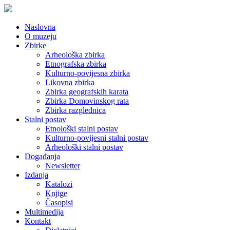
Naslovna
O muzeju
Zbirke
Arheološka zbirka
Etnografska zbirka
Kulturno-povijesna zbirka
Likovna zbirka
Zbirka geografskih karata
Zbirka Domovinskog rata
Zbirka razglednica
Stalni postav
Etnološki stalni postav
Kulturno-povijesni stalni postav
Arheološki stalni postav
Događanja
Newsletter
Izdanja
Katalozi
Knjige
Časopisi
Multimedija
Kontakt