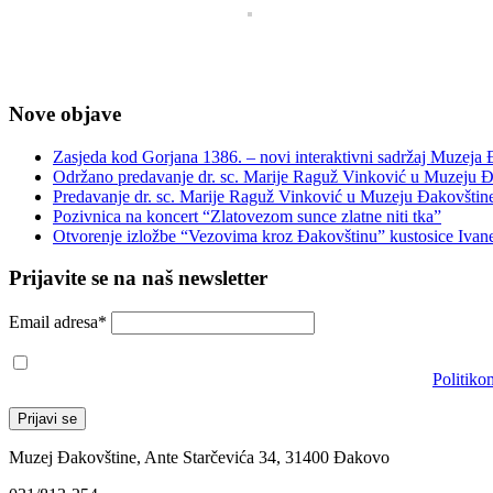
Nove objave
Zasjeda kod Gorjana 1386. – novi interaktivni sadržaj Muzeja
Održano predavanje dr. sc. Marije Raguž Vinković u Muzeju Đ
Predavanje dr. sc. Marije Raguž Vinković u Muzeju Đakovštin
Pozivnica na koncert “Zlatovezom sunce zlatne niti tka”
Otvorenje izložbe “Vezovima kroz Đakovštinu” kustosice Ivan
Prijavite se na naš newsletter
Email adresa*
Prihvaćam da će se email adresa koristiti u skladu s našom
Politiko
Muzej Đakovštine, Ante Starčevića 34, 31400 Đakovo