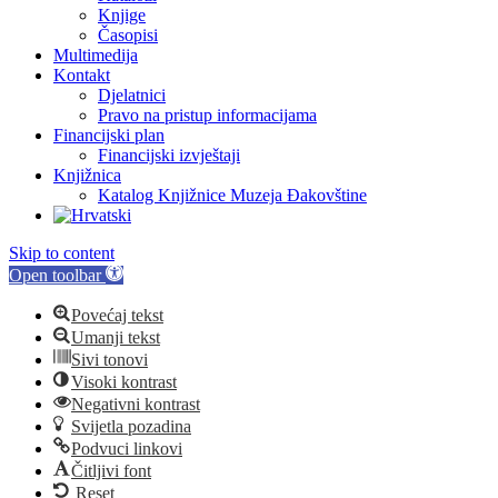
Knjige
Časopisi
Multimedija
Kontakt
Djelatnici
Pravo na pristup informacijama
Financijski plan
Financijski izvještaji
Knjižnica
Katalog Knjižnice Muzeja Đakovštine
Skip to content
Open toolbar
Povećaj tekst
Umanji tekst
Sivi tonovi
Visoki kontrast
Negativni kontrast
Svijetla pozadina
Podvuci linkovi
Čitljivi font
Reset