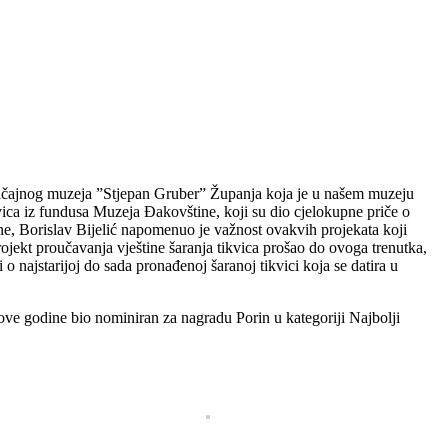
Zavičajnog muzeja ”Stjepan Gruber” Županja koja je u našem muzeju
vica iz fundusa Muzeja Đakovštine, koji su dio cjelokupne priče o
ne, Borislav Bijelić napomenuo je važnost ovakvih projekata koji
rojekt proučavanja vještine šaranja tikvica prošao do ovoga trenutka,
 o najstarijoj do sada pronađenoj šaranoj tikvici koja se datira u
ve godine bio nominiran za nagradu Porin u kategoriji Najbolji