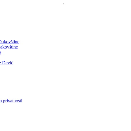
 Đakovštine
akovštine
e
e Dević
m privatnosti