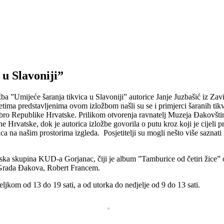
 u Slavoniji”
žba ”Umijeće šaranja tikvica u Slavoniji” autorice Janje Juzbašić iz 
tima predstavljenima ovom izložbom našli su se i primjerci šaranih tik
dobro Republike Hrvatske. Prilikom otvorenja ravnatelj Muzeja Đakovšti
 Hrvatske, dok je autorica izložbe govorila o putu kroz koji je cijeli p
ca na našim prostorima izgleda. Posjetitelji su mogli nešto više saznati i
ka skupina KUD-a Gorjanac, čiji je album ”Tamburice od četiri žice” o
 Grada Đakova, Robert Francem.
kom od 13 do 19 sati, a od utorka do nedjelje od 9 do 13 sati.