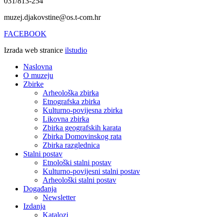
031/813-254
muzej.djakovstine@os.t-com.hr
FACEBOOK
Izrada web stranice
ilstudio
Naslovna
O muzeju
Zbirke
Arheološka zbirka
Etnografska zbirka
Kulturno-povijesna zbirka
Likovna zbirka
Zbirka geografskih karata
Zbirka Domovinskog rata
Zbirka razglednica
Stalni postav
Etnološki stalni postav
Kulturno-povijesni stalni postav
Arheološki stalni postav
Događanja
Newsletter
Izdanja
Katalozi