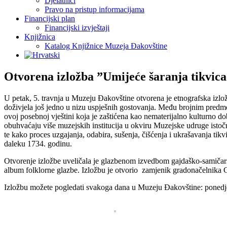
Djelatnici
Pravo na pristup informacijama
Financijski plan
Financijski izvještaji
Knjižnica
Katalog Knjižnice Muzeja Đakovštine
Otvorena izložba ”Umijeće šaranja tikvica
U petak, 5. travnja u Muzeju Đakovštine otvorena je etnografska izlo
doživjela još jedno u nizu uspješnih gostovanja. Među brojnim predme
ovoj posebnoj vještini koja je zaštićena kao nematerijalno kulturno 
obuhvaćaju više muzejskih institucija u okviru Muzejske udruge istočne
te kako proces uzgajanja, odabira, sušenja, čišćenja i ukrašavanja tikvi
daleku 1734. godinu.
Otvorenje izložbe uveličala je glazbenom izvedbom gajdaško-samičars
album folklorne glazbe. Izložbu je otvorio zamjenik gradonačelnika
Izložbu možete pogledati svakoga dana u Muzeju Đakovštine: ponedjelj