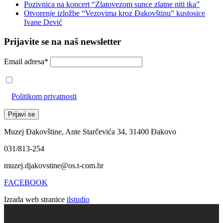
Pozivnica na koncert “Zlatovezom sunce zlatne niti tka”
Otvorenje izložbe “Vezovima kroz Đakovštinu” kustosice
Ivane Dević
Prijavite se na naš newsletter
Email adresa*
Prihvaćam da će se email adresa koristiti u skladu s našom
Politikom privatnosti
Muzej Đakovštine, Ante Starčevića 34, 31400 Đakovo
031/813-254
muzej.djakovstine@os.t-com.hr
FACEBOOK
Izrada web stranice
ilstudio