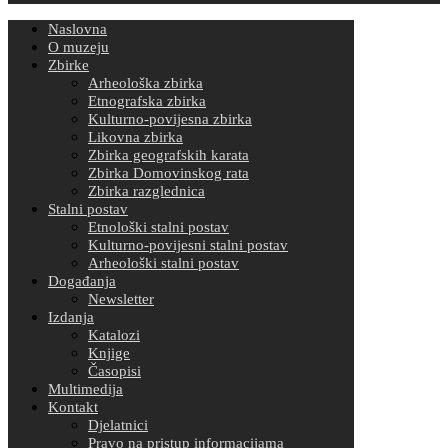
Naslovna
O muzeju
Zbirke
Arheološka zbirka
Etnografska zbirka
Kulturno-povijesna zbirka
Likovna zbirka
Zbirka geografskih karata
Zbirka Domovinskog rata
Zbirka razglednica
Stalni postav
Etnološki stalni postav
Kulturno-povijesni stalni postav
Arheološki stalni postav
Događanja
Newsletter
Izdanja
Katalozi
Knjige
Časopisi
Multimedija
Kontakt
Djelatnici
Pravo na pristup informacijama