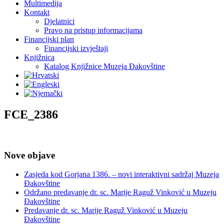
Multimedija
Kontakt
Djelatnici
Pravo na pristup informacijama
Financijski plan
Financijski izvještaji
Knjižnica
Katalog Knjižnice Muzeja Đakovštine
FCE_2386
Nove objave
Zasjeda kod Gorjana 1386. – novi interaktivni sadržaj Muzeja
Đakovštine
Održano predavanje dr. sc. Marije Raguž Vinković u Muzeju
Đakovštine
Predavanje dr. sc. Marije Raguž Vinković u Muzeju
Đakovštine