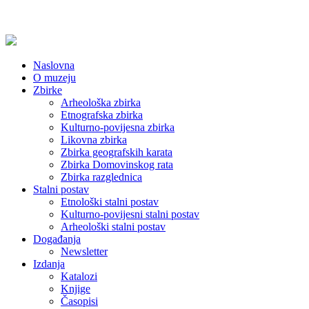
Naslovna
O muzeju
Zbirke
Arheološka zbirka
Etnografska zbirka
Kulturno-povijesna zbirka
Likovna zbirka
Zbirka geografskih karata
Zbirka Domovinskog rata
Zbirka razglednica
Stalni postav
Etnološki stalni postav
Kulturno-povijesni stalni postav
Arheološki stalni postav
Događanja
Newsletter
Izdanja
Katalozi
Knjige
Časopisi