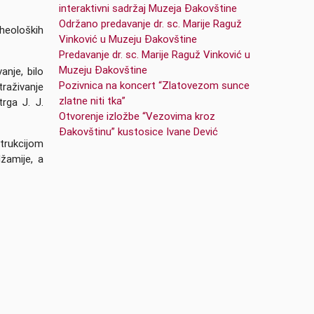
interaktivni sadržaj Muzeja Đakovštine
Održano predavanje dr. sc. Marije Raguž
heoloških
Vinković u Muzeju Đakovštine
Predavanje dr. sc. Marije Raguž Vinković u
Muzeju Đakovštine
nje, bilo
Pozivnica na koncert “Zlatovezom sunce
raživanje
zlatne niti tka”
rga J. J.
Otvorenje izložbe “Vezovima kroz
Đakovštinu” kustosice Ivane Dević
trukcijom
žamije, a