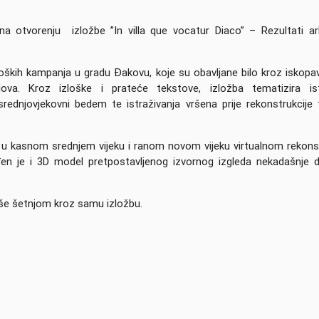
na otvorenju izložbe ”In villa que vocatur Diaco” – Rezultati ar
kih kampanja u gradu Đakovu, koje su obavljane bilo kroz iskopava
ova. Kroz izloške i prateće tekstove, izložba tematizira ist
ednjovjekovni bedem te istraživanja vršena prije rekonstrukcije t
a u kasnom srednjem vijeku i ranom novom vijeku virtualnom rekons
đen je i 3D model pretpostavljenog izvornog izgleda nekadašnje d
iše šetnjom kroz samu izložbu.