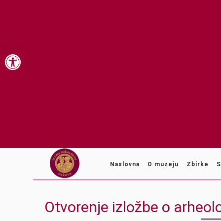
Open toolbar
Naslovna
O muzeju
Zbirke
S
Otvorenje izložbe o arheol