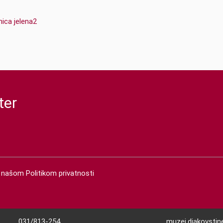
ter
 s našom
Politikom privatnosti
031/813-254
muzej.djakovsti