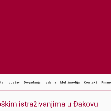
talni postav
Događanja
Izdanja
Multimedija
Kontakt
Financ
oškim istraživanjima u Đakovu