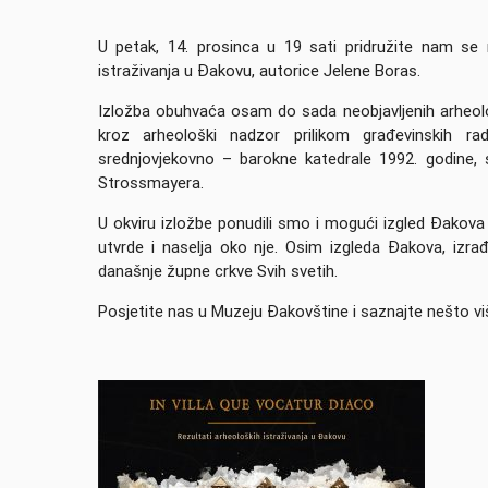
U petak, 14. prosinca u 19 sati pridružite nam se 
istraživanja u Đakovu, autorice Jelene Boras.
Izložba obuhvaća osam do sada neobjavljenih arheološ
kroz arheološki nadzor prilikom građevinskih rad
srednjovjekovno – barokne katedrale 1992. godine, sr
Strossmayera.
U okviru izložbe ponudili smo i mogući izgled Đakov
utvrde i naselja oko nje. Osim izgleda Đakova, izra
današnje župne crkve Svih svetih.
Posjetite nas u Muzeju Đakovštine i saznajte nešto v