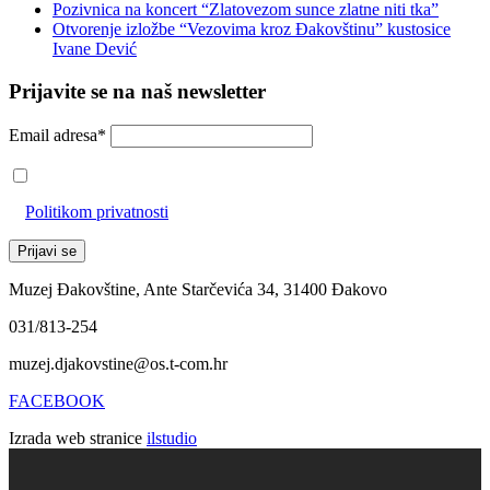
Pozivnica na koncert “Zlatovezom sunce zlatne niti tka”
Otvorenje izložbe “Vezovima kroz Đakovštinu” kustosice
Ivane Dević
Prijavite se na naš newsletter
Email adresa*
Prihvaćam da će se email adresa koristiti u skladu s našom
Politikom privatnosti
Muzej Đakovštine, Ante Starčevića 34, 31400 Đakovo
031/813-254
muzej.djakovstine@os.t-com.hr
FACEBOOK
Izrada web stranice
ilstudio