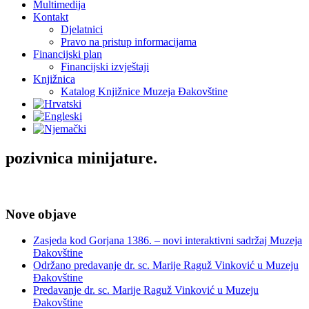
Multimedija
Kontakt
Djelatnici
Pravo na pristup informacijama
Financijski plan
Financijski izvještaji
Knjižnica
Katalog Knjižnice Muzeja Đakovštine
pozivnica minijature.
Nove objave
Zasjeda kod Gorjana 1386. – novi interaktivni sadržaj Muzeja
Đakovštine
Održano predavanje dr. sc. Marije Raguž Vinković u Muzeju
Đakovštine
Predavanje dr. sc. Marije Raguž Vinković u Muzeju
Đakovštine