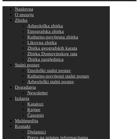
Naslovna
O muzeju
Zbirke
Arheološka zbirka
Etnografska zbirka
Kulturno-povijesna zbirka
Likovna zbirka
Zbirka geografskih karata
Zbirka Domovinskog rata
Zbirka razglednica
Stalni postav
Etnološki stalni postav
Kulturno-povijesni stalni postav
Arheološki stalni postav
Događanja
Newsletter
Izdanja
Katalozi
Knjige
Časopisi
Multimedija
Kontakt
Djelatnici
Pravo na pristup informacijama