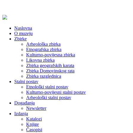
Naslovna
O muzeju
Zbirke
Arheološka zbirka
Etnografska zbirka
Kulturno-povijesna zbirka
Likovna zbirka
Zbirka geografskih karata
Zbirka Domovinskog rata
Zbirka razglednica
Stalni postav
Etnološki stalni postav
Kulturno-povijesni stalni postav
Arheološki stalni postav
Događanja
Newsletter
Izdanja
Katalozi
Knjige
Časopisi