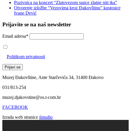
Pozivnica na koncert “Zlatovezom sunce zlatne niti tka”
Otvorenje izložbe “Vezovima kroz Đakovštinu” kustosice
Ivane Dević
Prijavite se na naš newsletter
Email adresa*
Prihvaćam da će se email adresa koristiti u skladu s našom
Politikom privatnosti
Muzej Đakovštine, Ante Starčevića 34, 31400 Đakovo
031/813-254
muzej.djakovstine@os.t-com.hr
FACEBOOK
Izrada web stranice
ilstudio