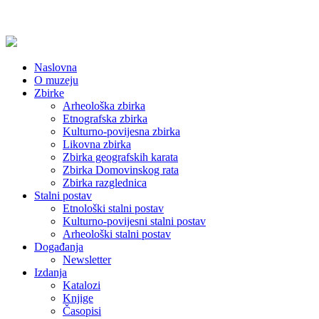
Naslovna
O muzeju
Zbirke
Arheološka zbirka
Etnografska zbirka
Kulturno-povijesna zbirka
Likovna zbirka
Zbirka geografskih karata
Zbirka Domovinskog rata
Zbirka razglednica
Stalni postav
Etnološki stalni postav
Kulturno-povijesni stalni postav
Arheološki stalni postav
Događanja
Newsletter
Izdanja
Katalozi
Knjige
Časopisi