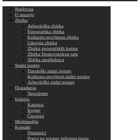
Naslovna
O muzeju
Zbirke
Arheološka zbirka
Etnografska zbirka
Kulturno-povijesna zbirka
Likovna zbirka
Zbirka geografskih karata
Zbirka Domovinskog rata
Zbirka razglednica
Stalni postav
Etnološki stalni postav
Kulturno-povijesni stalni postav
Arheološki stalni postav
Događanja
Newsletter
Izdanja
Katalozi
Knjige
Časopisi
Multimedija
Kontakt
Djelatnici
Pravo na pristup informacijama