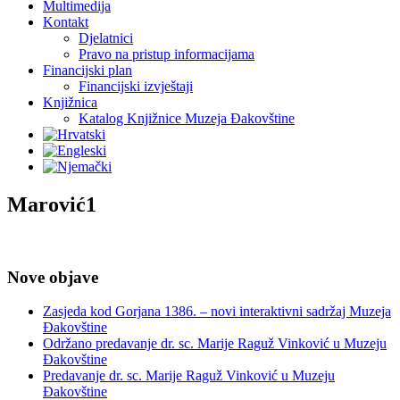
Multimedija
Kontakt
Djelatnici
Pravo na pristup informacijama
Financijski plan
Financijski izvještaji
Knjižnica
Katalog Knjižnice Muzeja Đakovštine
Marović1
Nove objave
Zasjeda kod Gorjana 1386. – novi interaktivni sadržaj Muzeja
Đakovštine
Održano predavanje dr. sc. Marije Raguž Vinković u Muzeju
Đakovštine
Predavanje dr. sc. Marije Raguž Vinković u Muzeju
Đakovštine