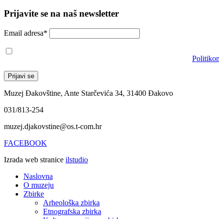
Prijavite se na naš newsletter
Email adresa*
Prihvaćam da će se email adresa koristiti u skladu s našom
Politiko
Muzej Đakovštine, Ante Starčevića 34, 31400 Đakovo
031/813-254
muzej.djakovstine@os.t-com.hr
FACEBOOK
Izrada web stranice
ilstudio
Naslovna
O muzeju
Zbirke
Arheološka zbirka
Etnografska zbirka