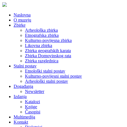
Naslovna
O muzeju
Zbirke
Arheološka zbirka
Etnografska zbirka
Kulturno-povijesna zbirka
Likovna zbirka
Zbirka geografskih karata
Zbirka Domovinskog rata
Zbirka razglednica
Stalni postav
Etnološki stalni postav
Kulturno-povijesni stalni postav
Arheološki stalni postav
Događanja
Newsletter
Izdanja
Katalozi
Knjige
Časopisi
Multimedija
Kontakt