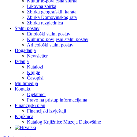
Kulturno-povijesna zbirka
Likovna zbirka
Zbirka geografskih karata
Zbirka Domovinskog rata
Zbirka razglednica
Stalni postav
Etnološki stalni postav
Kulturno-povijesni stalni postav
Arheološki stalni postav
Događanja
Newsletter
Izdanja
Katalozi
Knjige
Časopisi
Multimedija
Kontakt
Djelatnici
Pravo na pristup informacijama
Financijski plan
Financijski izvještaji
Knjižnica
Katalog Knjižnice Muzeja Đakovštine