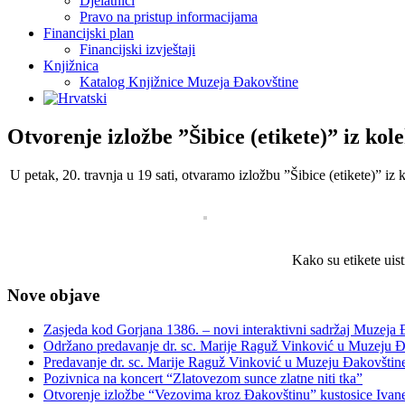
Djelatnici
Pravo na pristup informacijama
Financijski plan
Financijski izvještaji
Knjižnica
Katalog Knjižnice Muzeja Đakovštine
Otvorenje izložbe ”Šibice (etikete)” iz ko
U petak, 20. travnja u 19 sati, otvaramo izložbu ”Šibice (etikete)” iz
Kako su etikete uist
Nove objave
Zasjeda kod Gorjana 1386. – novi interaktivni sadržaj Muzeja
Održano predavanje dr. sc. Marije Raguž Vinković u Muzeju Đ
Predavanje dr. sc. Marije Raguž Vinković u Muzeju Đakovštin
Pozivnica na koncert “Zlatovezom sunce zlatne niti tka”
Otvorenje izložbe “Vezovima kroz Đakovštinu” kustosice Ivan