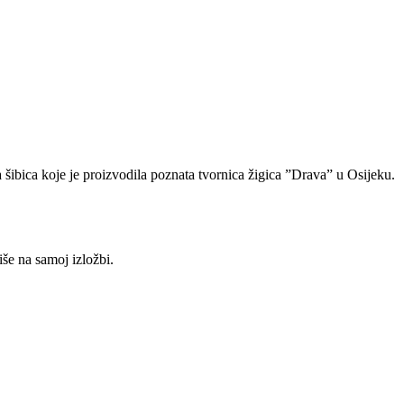
a šibica koje je proizvodila poznata tvornica žigica ”Drava” u Osijeku.
iše na samoj izložbi.