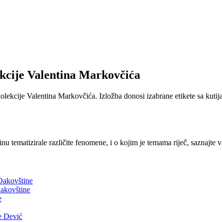
lekcije Valentina Markovčića
 kolekcije Valentina Markovčića. Izložba donosi izabrane etikete sa kutij
inu tematizirale različite fenomene, i o kojim je temama riječ, saznajte v
 Đakovštine
akovštine
e
e Dević