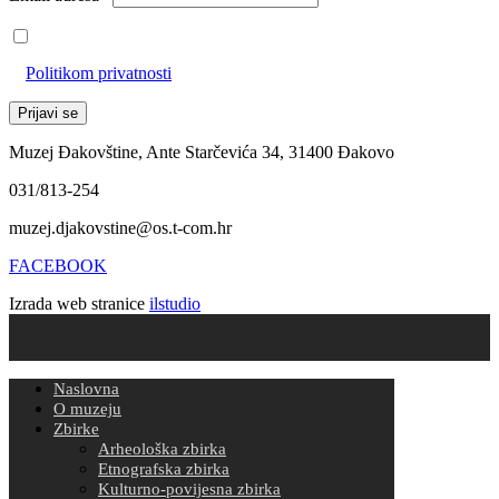
Prihvaćam da će se email adresa koristiti u skladu s našom
Politikom privatnosti
Muzej Đakovštine, Ante Starčevića 34, 31400 Đakovo
031/813-254
muzej.djakovstine@os.t-com.hr
FACEBOOK
Izrada web stranice
ilstudio
Naslovna
O muzeju
Zbirke
Arheološka zbirka
Etnografska zbirka
Kulturno-povijesna zbirka