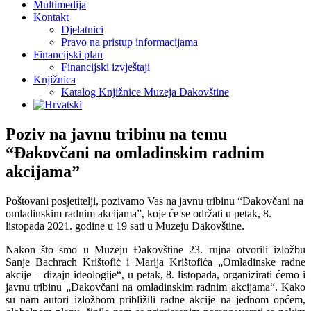
Multimedija
Kontakt
Djelatnici
Pravo na pristup informacijama
Financijski plan
Financijski izvještaji
Knjižnica
Katalog Knjižnice Muzeja Đakovštine
Poziv na javnu tribinu na temu
“Đakovčani na omladinskim radnim
akcijama”
Poštovani posjetitelji, pozivamo Vas na javnu tribinu “Đakovčani na
omladinskim radnim akcijama”, koje će se održati u petak, 8.
listopada 2021. godine u 19 sati u Muzeju Đakovštine.
Nakon što smo u Muzeju Đakovštine 23. rujna otvorili izložbu
Sanje Bachrach Krištofić i Marija Krištofića „Omladinske radne
akcije – dizajn ideologije“, u petak, 8. listopada, organizirati ćemo i
javnu tribinu „Đakovčani na omladinskim radnim akcijama“. Kako
su nam autori izložbom približili radne akcije na jednom općem,