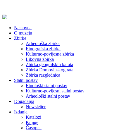
Naslovna
O muzeju
Zbirke
Arheološka zbirka
Etnografska zbirka
Kulturno-povijesna zbirka
Likovna zbirka
Zbirka geografskih karata
Zbirka Domovinskog rata
Zbirka razglednica
Stalni postav
Etnološki stalni postav
Kulturno-povijesni stalni postav
Arheološki stalni postav
Događanja
Newsletter
Izdanja
Katalozi
Knjige
Časopisi