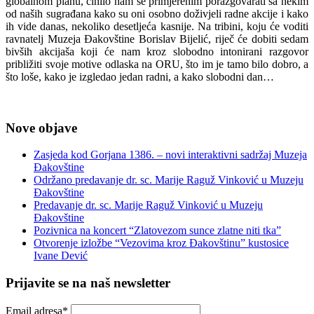
globalnom planu, činilo nam se primjerenim porazgovarati sa nekim
od naših sugrađana kako su oni osobno doživjeli radne akcije i kako
ih vide danas, nekoliko desetljeća kasnije. Na tribini, koju će voditi
ravnatelj Muzeja Đakovštine Borislav Bijelić, riječ će dobiti sedam
bivših akcijaša koji će nam kroz slobodno intonirani razgovor
približiti svoje motive odlaska na ORU, što im je tamo bilo dobro, a
što loše, kako je izgledao jedan radni, a kako slobodni dan…
Nove objave
Zasjeda kod Gorjana 1386. – novi interaktivni sadržaj Muzeja
Đakovštine
Održano predavanje dr. sc. Marije Raguž Vinković u Muzeju
Đakovštine
Predavanje dr. sc. Marije Raguž Vinković u Muzeju
Đakovštine
Pozivnica na koncert “Zlatovezom sunce zlatne niti tka”
Otvorenje izložbe “Vezovima kroz Đakovštinu” kustosice
Ivane Dević
Prijavite se na naš newsletter
Email adresa*