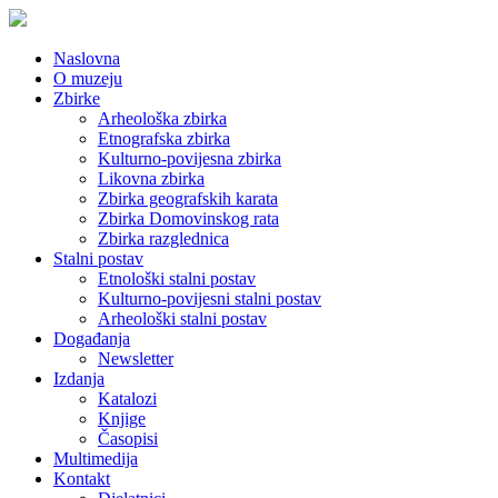
Naslovna
O muzeju
Zbirke
Arheološka zbirka
Etnografska zbirka
Kulturno-povijesna zbirka
Likovna zbirka
Zbirka geografskih karata
Zbirka Domovinskog rata
Zbirka razglednica
Stalni postav
Etnološki stalni postav
Kulturno-povijesni stalni postav
Arheološki stalni postav
Događanja
Newsletter
Izdanja
Katalozi
Knjige
Časopisi
Multimedija
Kontakt