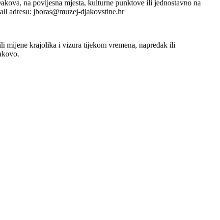
akova, na povijesna mjesta, kulturne punktove ili jednostavno na
 mail adresu: jboras@muzej-djakovstine.hr
 mijene krajolika i vizura tijekom vremena, napredak ili
Đakovo.