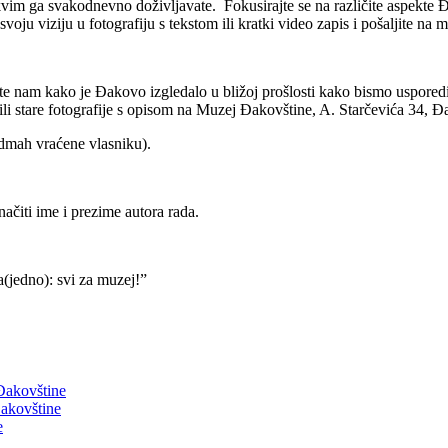
im ga svakodnevno doživljavate. Fokusirajte se na različite aspekte Đ
ju viziju u fotografiju s tekstom ili kratki video zapis i pošaljite na
nam kako je Đakovo izgledalo u bližoj prošlosti kako bismo usporedili
li stare fotografije s opisom na Muzej Đakovštine, A. Starčevića 34, 
i odmah vraćene vlasniku).
ačiti ime i prezime autora rada.
(jedno): svi za muzej!”
 Đakovštine
akovštine
e