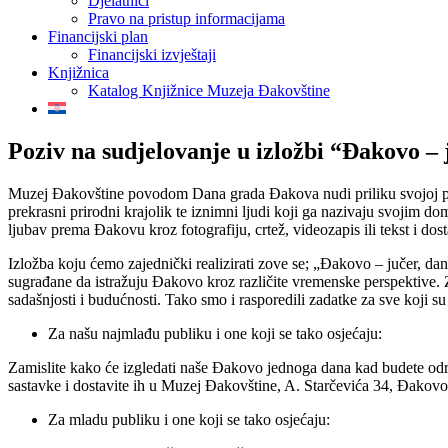
Djelatnici
Pravo na pristup informacijama
Financijski plan
Financijski izvještaji
Knjižnica
Katalog Knjižnice Muzeja Đakovštine
Poziv na sudjelovanje u izložbi “Đakovo – 
Muzej Đakovštine povodom Dana grada Đakova nudi priliku svojoj publ
prekrasni prirodni krajolik te iznimni ljudi koji ga nazivaju svojim 
ljubav prema Đakovu kroz fotografiju, crtež, videozapis ili tekst i dos
Izložba koju ćemo zajednički realizirati zove se; „Đakovo – jučer, dan
sugrađane da istražuju Đakovo kroz različite vremenske perspektive. Z
sadašnjosti i budućnosti. Tako smo i rasporedili zadatke za sve koji su 
Za našu najmlađu publiku i one koji se tako osjećaju:
Zamislite kako će izgledati naše Đakovo jednoga dana kad budete odrasl
sastavke i dostavite ih u Muzej Đakovštine, A. Starčevića 34, Đakovo
Za mladu publiku i one koji se tako osjećaju: