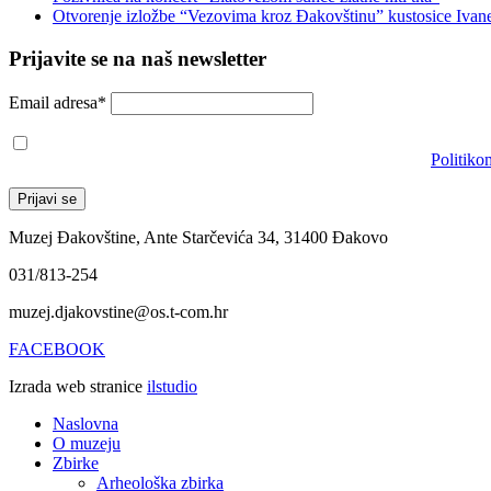
Otvorenje izložbe “Vezovima kroz Đakovštinu” kustosice Ivan
Prijavite se na naš newsletter
Email adresa*
Prihvaćam da će se email adresa koristiti u skladu s našom
Politiko
Muzej Đakovštine, Ante Starčevića 34, 31400 Đakovo
031/813-254
muzej.djakovstine@os.t-com.hr
FACEBOOK
Izrada web stranice
ilstudio
Naslovna
O muzeju
Zbirke
Arheološka zbirka