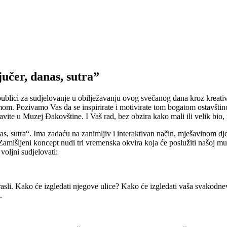
jučer, danas, sutra”
ici za sudjelovanje u obilježavanju ovog svečanog dana kroz kreativn
domom. Pozivamo Vas da se inspirirate i motivirate tom bogatom ostavšt
tavite u Muzej Đakovštine. I Vaš rad, bez obzira kako mali ili velik bio, 
as, sutra“. Ima zadaću na zanimljiv i interaktivan način, mješavinom dje
amišljeni koncept nudi tri vremenska okvira koja će poslužiti našoj muz
voljni sudjelovati:
i. Kako će izgledati njegove ulice? Kako će izgledati vaša svakodnevica?
.