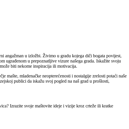
i angažman u izložbi. Živimo u gradu kojega diči bogata povijest,
inom ugrađenom u prepoznatljive vizure našega grada. Iskažite svoju
može biti nekome inspiracija ili motivacija.
čje mašte, mladenačke neopterećenosti i nostalgije zrelosti potaći naše
ejskoj publici da iskažu svoj pogled na naš grad u prošlosti,
 Izrazite svoje maštovite ideje i vizije kroz crteže ili kratke