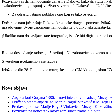
Pozivamo vas da nam dočarate današnje Đakovo, kako ga vidite i kakv
svakodnevicu koja ispunjava život suvremenih Đakovčana. Uobličite svo
Za odraslu i stariju publiku i one koji se tako osjećaju:
Dočarajte nam jučerašnje Đakovo kroz neke drage uspomene. Prikažite 
nazadovanje. Svoje uspomene nam dostavite u obliku teksta/sastavka i
(Ukoliko nam dostavljate stare fotografije, iste će biti digitalizirane 
Rok za dostavljanje radova je 5. svibnja. Ne zaboravite obavezno nazn
S veseljem isčekujemo vaše radove!
Izložba je dio 28. Edukativne muzejske akcije (EMA) pod geslom “Za
Nove objave
Zasjeda kod Gorjana 1386. – novi interaktivni sadržaj Muzeja
Održano predavanje dr. sc. Marije Raguž Vinković u Muzeju Đ
Predavanje dr. sc. Marije Raguž Vinković u Muzeju Đakovštin
Pozivnica na koncert “Zlatovezom sunce zlatne niti tka”