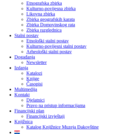
Etnografska zbirka
Kulturno-povijesna zbirka
Likovna zbirka
Zbirka geografskih karata
Zbirka Domovinskog rata
Zbirka razglednica
Stalni postav
Etnološki stalni postav
Kulturno-povijesni stalni postav
Arheološki stalni postav
Događanja
Newsletter
Izdanja
Katalozi
Knjige
Časopisi
Multimedija
Kontakt
Djelatnici
Pravo na pristup informacijama
Financijski plan
Financijski izvještaji
Knjižnica
Katalog Knjižnice Muzeja Đakovštine