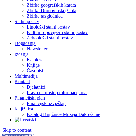
Zbirka geografskih karata
Zbirka Domovinskog rata
Zbirka razglednica
Stalni postav
Etnološki stalni postav
Kulturno-povijesni stalni postav
Arheološki stalni postav
Događanja
Newsletter
Izdanja
Katalozi
Knjige
Časopisi
Multimedija
Kontakt
Djelatnici
Pravo na pristup informacijama
Financijski plan
Financijski izvještaji
Knjižnica
Katalog Knjižnice Muzeja Đakovštine
Skip to content