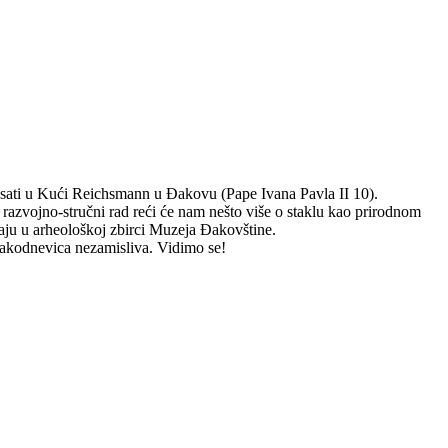
00 sati u Kući Reichsmann u Đakovu (Pape Ivana Pavla II 10).
razvojno-stručni rad reći će nam nešto više o staklu kao prirodnom
vaju u arheološkoj zbirci Muzeja Đakovštine.
svakodnevica nezamisliva. Vidimo se!