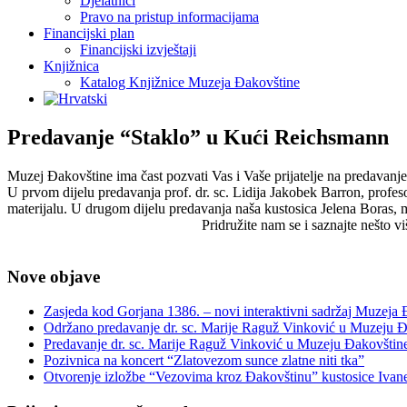
Djelatnici
Pravo na pristup informacijama
Financijski plan
Financijski izvještaji
Knjižnica
Katalog Knjižnice Muzeja Đakovštine
Predavanje “Staklo” u Kući Reichsmann
Muzej Đakovštine ima čast pozvati Vas i Vaše prijatelje na predavanje
U prvom dijelu predavanja prof. dr. sc. Lidija Jakobek Barron, profe
materijalu. U drugom dijelu predavanja naša kustosica Jelena Boras, 
Pridružite nam se i saznajte nešto 
Nove objave
Zasjeda kod Gorjana 1386. – novi interaktivni sadržaj Muzeja
Održano predavanje dr. sc. Marije Raguž Vinković u Muzeju Đ
Predavanje dr. sc. Marije Raguž Vinković u Muzeju Đakovštin
Pozivnica na koncert “Zlatovezom sunce zlatne niti tka”
Otvorenje izložbe “Vezovima kroz Đakovštinu” kustosice Ivan