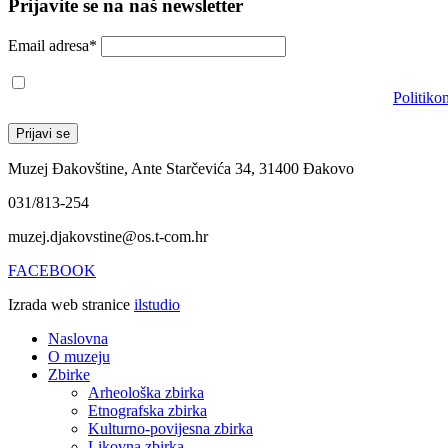
Prijavite se na naš newsletter
Email adresa*
Prihvaćam da će se email adresa koristiti u skladu s našom
Politiko
Muzej Đakovštine, Ante Starčevića 34, 31400 Đakovo
031/813-254
muzej.djakovstine@os.t-com.hr
FACEBOOK
Izrada web stranice
ilstudio
Naslovna
O muzeju
Zbirke
Arheološka zbirka
Etnografska zbirka
Kulturno-povijesna zbirka
Likovna zbirka