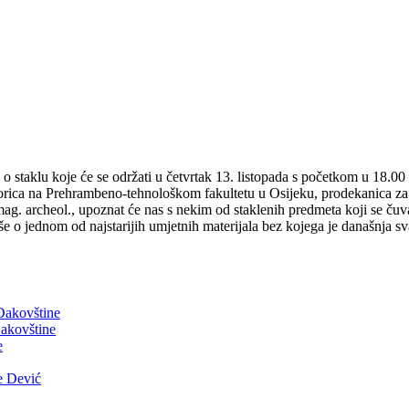
 o staklu koje će se održati u četvrtak 13. listopada s početkom u 18.
sorica na Prehrambeno-tehnološkom fakultetu u Osijeku, prodekanica za 
mag. archeol., upoznat će nas s nekim od staklenih predmeta koji se ču
više o jednom od najstarijih umjetnih materijala bez kojega je današnja 
 Đakovštine
akovštine
e
e Dević