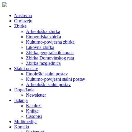
Naslovna
O muzeju
Zbirke
Arheološka zbirka
Etnografska zbirka
Kulturno-povijesna zbirka
Likovna zbirka
Zbirka geografskih karata
Zbirka Domovinskog rata
Zbirka razglednica
Stalni postav
Etnološki stalni postav
Kulturno-povijesni stalni postav
Arheološki stalni postav
Događanja
Newsletter
Izdanja
Katalozi
Knjige
Časopisi
Multimedija
Kontakt