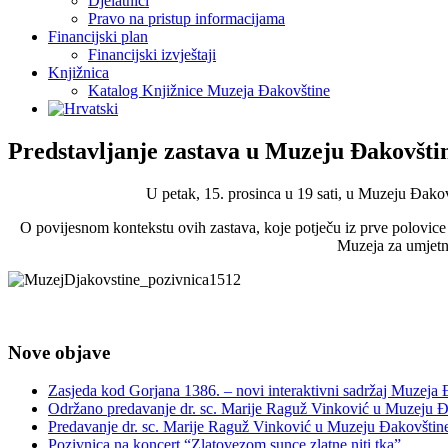
Djelatnici
Pravo na pristup informacijama
Financijski plan
Financijski izvještaji
Knjižnica
Katalog Knjižnice Muzeja Đakovštine
Predstavljanje zastava u Muzeju Đakovšti
U petak, 15. prosinca u 19 sati, u Muzeju Đako
O povijesnom kontekstu ovih zastava, koje potječu iz prve polovice 2
Muzeja za umjetno
Nove objave
Zasjeda kod Gorjana 1386. – novi interaktivni sadržaj Muzeja
Održano predavanje dr. sc. Marije Raguž Vinković u Muzeju Đ
Predavanje dr. sc. Marije Raguž Vinković u Muzeju Đakovštin
Pozivnica na koncert “Zlatovezom sunce zlatne niti tka”