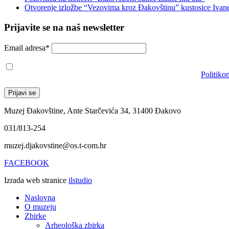
Otvorenje izložbe “Vezovima kroz Đakovštinu” kustosice Ivan
Prijavite se na naš newsletter
Email adresa*
Prihvaćam da će se email adresa koristiti u skladu s našom
Politiko
Muzej Đakovštine, Ante Starčevića 34, 31400 Đakovo
031/813-254
muzej.djakovstine@os.t-com.hr
FACEBOOK
Izrada web stranice
ilstudio
Naslovna
O muzeju
Zbirke
Arheološka zbirka