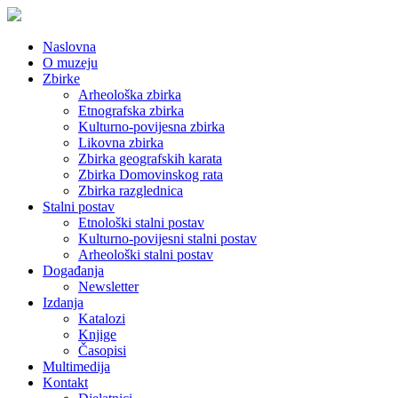
Naslovna
O muzeju
Zbirke
Arheološka zbirka
Etnografska zbirka
Kulturno-povijesna zbirka
Likovna zbirka
Zbirka geografskih karata
Zbirka Domovinskog rata
Zbirka razglednica
Stalni postav
Etnološki stalni postav
Kulturno-povijesni stalni postav
Arheološki stalni postav
Događanja
Newsletter
Izdanja
Katalozi
Knjige
Časopisi
Multimedija
Kontakt