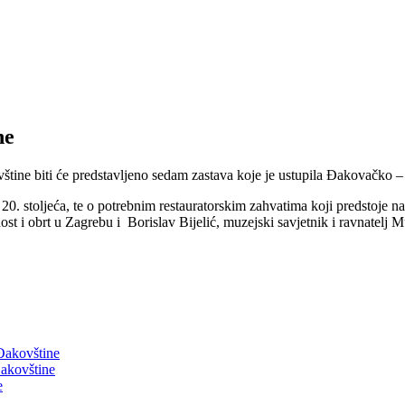
ne
vštine biti će predstavljeno sedam zastava koje je ustupila Đakovačko 
0. stoljeća, te o potrebnim restauratorskim zahvatima koji predstoje na p
st i obrt u Zagrebu i Borislav Bijelić, muzejski savjetnik i ravnatelj 
 Đakovštine
akovštine
e