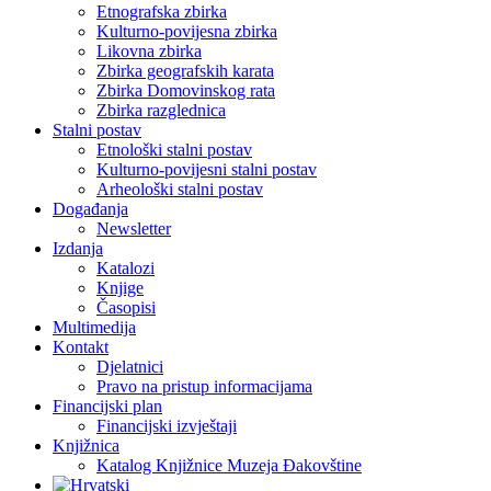
Etnografska zbirka
Kulturno-povijesna zbirka
Likovna zbirka
Zbirka geografskih karata
Zbirka Domovinskog rata
Zbirka razglednica
Stalni postav
Etnološki stalni postav
Kulturno-povijesni stalni postav
Arheološki stalni postav
Događanja
Newsletter
Izdanja
Katalozi
Knjige
Časopisi
Multimedija
Kontakt
Djelatnici
Pravo na pristup informacijama
Financijski plan
Financijski izvještaji
Knjižnica
Katalog Knjižnice Muzeja Đakovštine