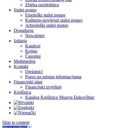
Zbirka razglednica
Stalni postav
Etnološki stalni postav
Kulturno-povijesni stalni postav
Arheološki stalni postav
Događanja
Newsletter
Izdanja
Katalozi
Knjige
Časopisi
Multimedija
Kontakt
Djelatnici
Pravo na pristup informacijama
Financijski plan
Financijski izvještaji
Knjižnica
Katalog Knjižnice Muzeja Đakovštine
Skip to content