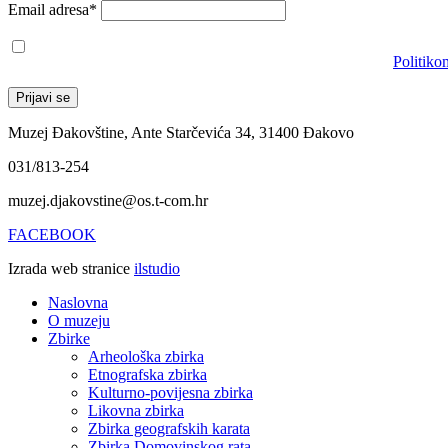
Email adresa*
Prihvaćam da će se email adresa koristiti u skladu s našom
Politiko
Muzej Đakovštine, Ante Starčevića 34, 31400 Đakovo
031/813-254
muzej.djakovstine@os.t-com.hr
FACEBOOK
Izrada web stranice
ilstudio
Naslovna
O muzeju
Zbirke
Arheološka zbirka
Etnografska zbirka
Kulturno-povijesna zbirka
Likovna zbirka
Zbirka geografskih karata
Zbirka Domovinskog rata