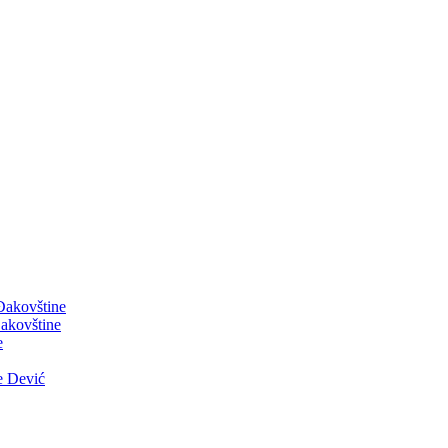
 Đakovštine
akovštine
e
e Dević