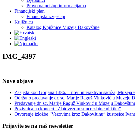
Djelatnici
Pravo na pristup informacijama
Financijski plan
Financijski izvještaji
Knjižnica
Katalog Knjižnice Muzeja Đakovštine
IMG_4397
Nove objave
Zasjeda kod Gorjana 1386. – novi interaktivni sadržaj Muzeja
Održano predavanje dr. sc. Marije Raguž Vinković u Muzeju Đ
Predavanje dr. sc. Marije Raguž Vinković u Muzeju Đakovštin
Pozivnica na koncert “Zlatovezom sunce zlatne niti tka”
Otvorenje izložbe “Vezovima kroz Đakovštinu” kustosice Ivan
Prijavite se na naš newsletter