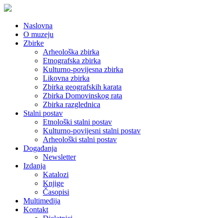
Naslovna
O muzeju
Zbirke
Arheološka zbirka
Etnografska zbirka
Kulturno-povijesna zbirka
Likovna zbirka
Zbirka geografskih karata
Zbirka Domovinskog rata
Zbirka razglednica
Stalni postav
Etnološki stalni postav
Kulturno-povijesni stalni postav
Arheološki stalni postav
Događanja
Newsletter
Izdanja
Katalozi
Knjige
Časopisi
Multimedija
Kontakt