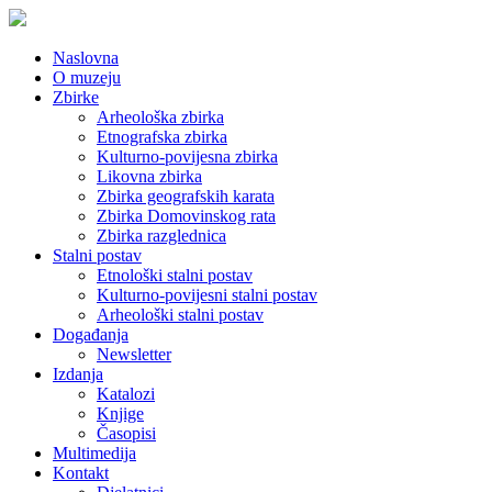
Naslovna
O muzeju
Zbirke
Arheološka zbirka
Etnografska zbirka
Kulturno-povijesna zbirka
Likovna zbirka
Zbirka geografskih karata
Zbirka Domovinskog rata
Zbirka razglednica
Stalni postav
Etnološki stalni postav
Kulturno-povijesni stalni postav
Arheološki stalni postav
Događanja
Newsletter
Izdanja
Katalozi
Knjige
Časopisi
Multimedija
Kontakt