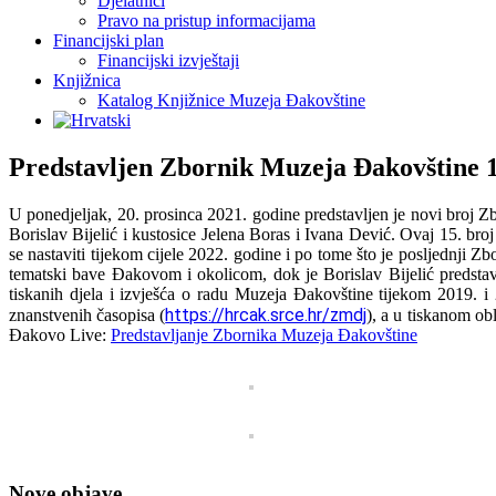
Djelatnici
Pravo na pristup informacijama
Financijski plan
Financijski izvještaji
Knjižnica
Katalog Knjižnice Muzeja Đakovštine
Predstavljen Zbornik Muzeja Đakovštine 
U ponedjeljak, 20. prosinca 2021. godine predstavljen je novi broj Zb
Borislav Bijelić i kustosice Jelena Boras i Ivana Dević. Ovaj 15. b
se nastaviti tijekom cijele 2022. godine i po tome što je posljednji Z
tematski bave Đakovom i okolicom, dok je Borislav Bijelić predstav
tiskanih djela i izvješća o radu Muzeja Đakovštine tijekom 2019. 
https://hrcak.srce.hr/zmdj
znanstvenih časopisa (
), a u tiskanom ob
Đakovo Live:
Predstavljanje Zbornika Muzeja Đakovštine
Nove objave