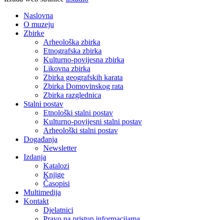
Naslovna
O muzeju
Zbirke
Arheološka zbirka
Etnografska zbirka
Kulturno-povijesna zbirka
Likovna zbirka
Zbirka geografskih karata
Zbirka Domovinskog rata
Zbirka razglednica
Stalni postav
Etnološki stalni postav
Kulturno-povijesni stalni postav
Arheološki stalni postav
Događanja
Newsletter
Izdanja
Katalozi
Knjige
Časopisi
Multimedija
Kontakt
Djelatnici
Pravo na pristup informacijama