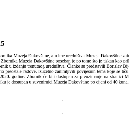
15
ornika Muzeja Đakovštine, a u ime uredništva Muzeja Đakovštine zainter
roj Zbornika Muzeja Đakovštine poseban je po tome što je tiskan kao pr
bornik u izdanju trenutnog uredništva. Članke su predstavili Borislav Bi
io preostale radove, izuzetno zanimljivih povijesnih tema koje se tič
i 2020. godine. Zbornik će biti dostupan za preuzimanje na stranici 
liku je dostupan u suvenirnici Muzeja Đakovštine po cijeni od 40 kuna