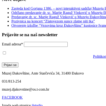
Zasjeda kod Gorjana 1386. – novi interaktivni sadržaj Muzeja
Održano predavanje dr. sc. Marije Raguž Vinković u Muzeju Đ
Predavanje dr. sc. Marije Raguž Vinković u Muzeju Đakovštin
Pozivnica na koncert “Zlatovezom sunce zlatne niti tka”
Otvorenje izložbe “Vezovima kroz Đakovštinu” kustosice Ivan
Prijavite se na naš newsletter
Email adresa*
Prihvaćam da će se email adresa koristiti u skladu s našom
Politiko
Muzej Đakovštine, Ante Starčevića 34, 31400 Đakovo
031/813-254
muzej.djakovstine@os.t-com.hr
FACEBOOK
Izrada web stranice
ilstudio