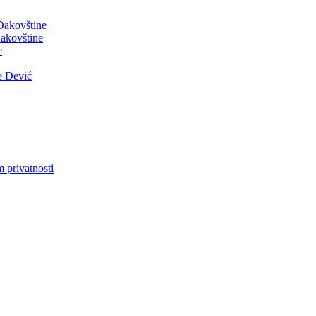
 Đakovštine
akovštine
e
e Dević
m privatnosti