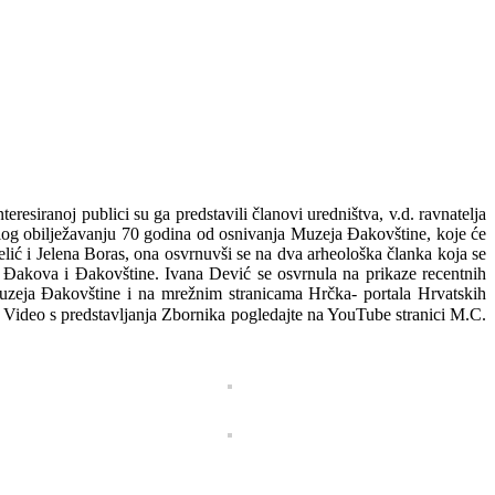
esiranoj publici su ga predstavili članovi uredništva, v.d. ravnatelja
ilog obilježavanju 70 godina od osnivanja Muzeja Đakovštine, koje će
jelić i Jelena Boras, ona osvrnuvši se na dva arheološka članka koja se
u Đakova i Đakovštine. Ivana Dević se osvrnula na prikaze recentnih
Muzeja Đakovštine i na mrežnim stranicama Hrčka- portala Hrvatskih
. Video s predstavljanja Zbornika pogledajte na YouTube stranici M.C.