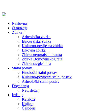
Naslovna
O muzeju
Zbirke
Arheološka zbirka
Etnografska zbirka
Kulturno-povijesna zbirka
Likovna zbirka
Zbirka geografskih karata
Zbirka Domovinskog rata
Zbirka razglednica
Stalni postav
Etnološki stalni postav
Kulturno-povijesni stalni postav
Arheološki stalni postav
Događanja
Newsletter
Izdanja
Katalozi
Knjige
Časopisi