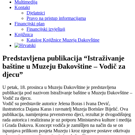
Multimedija
Kontakt
Djelatnici
Pravo na pristup informacijama
Financijski plan
Financijski izvještaji
Knjižnica
Katalog Knjižnice Muzeja Đakovštine
Predstavljena publikacija “Istraživanje
baštine u Muzeju Đakovštine – Vodič za
djecu”
U petak, 18. prosinca u Muzeju Đakovštine je predstavljena
publikacija pod nazivom Istraživanje baštine u Muzeju Đakovštine –
Vodič za djecu.
Vodič su predstavile autorice Jelena Boras i Ivana Dević,
ilustratorica Dajana Karas i ravnatelj Muzeja Borislav Bijelić. Ova
publikacija, namijenjena prvenstveno djeci, rezultat je dvogodišnjeg
rada autorica i realizirana je uz potporu Ministarstva kulture i medija
i Grada Đakova. Koncept vodiča je zamišljen na način da se on
ispunjava prilikom posjeta Muzeju i kroz njegove postave otkrivaju