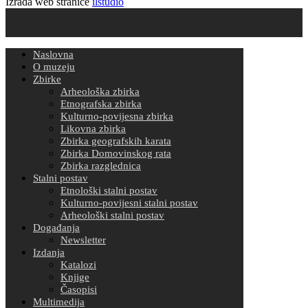
Izrada web stranice
ilstudio
Naslovna
O muzeju
Zbirke
Arheološka zbirka
Etnografska zbirka
Kulturno-povijesna zbirka
Likovna zbirka
Zbirka geografskih karata
Zbirka Domovinskog rata
Zbirka razglednica
Stalni postav
Etnološki stalni postav
Kulturno-povijesni stalni postav
Arheološki stalni postav
Događanja
Newsletter
Izdanja
Katalozi
Knjige
Časopisi
Multimedija