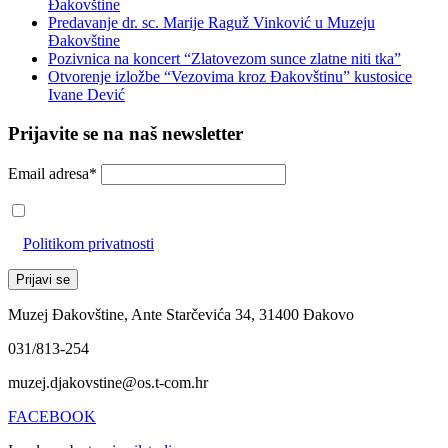
Đakovštine
Predavanje dr. sc. Marije Raguž Vinković u Muzeju
Đakovštine
Pozivnica na koncert “Zlatovezom sunce zlatne niti tka”
Otvorenje izložbe “Vezovima kroz Đakovštinu” kustosice
Ivane Dević
Prijavite se na naš newsletter
Email adresa*
Prihvaćam da će se email adresa koristiti u skladu s našom
Politikom privatnosti
Muzej Đakovštine, Ante Starčevića 34, 31400 Đakovo
031/813-254
muzej.djakovstine@os.t-com.hr
FACEBOOK