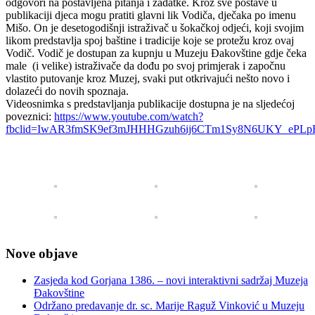
odgovori na postavljena pitanja i zadatke. Kroz sve postave u
publikaciji djeca mogu pratiti glavni lik Vodiča, dječaka po imenu
Mišo. On je desetogodišnji istraživač u šokačkoj odjeći, koji svojim
likom predstavlja spoj baštine i tradicije koje se protežu kroz ovaj
Vodič. Vodič je dostupan za kupnju u Muzeju Đakovštine gdje čeka
male (i velike) istraživače da dođu po svoj primjerak i započnu
vlastito putovanje kroz Muzej, svaki put otkrivajući nešto novo i
dolazeći do novih spoznaja.
Videosnimka s predstavljanja publikacije dostupna je na sljedećoj
poveznici:
https://www.youtube.com/watch?
fbclid=IwAR3fmSK9ef3mJHHHGzuh6ij6CTm1Sy8N6UKY_ePLp
Nove objave
Zasjeda kod Gorjana 1386. – novi interaktivni sadržaj Muzeja
Đakovštine
Održano predavanje dr. sc. Marije Raguž Vinković u Muzeju